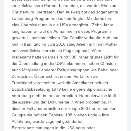
ihrer Schwestern Partner heirateten, die vor der Ehe zum
Christentum übertraten. Den Ausweg bot das sogenannte
Lautenberg-Programm, das bedrängten Minderheiten
eine Übersiedelung in die USA ermöglicht. “Zehn Jahre
lang haben wir auf die Aufnahme in dieses Programm
gewartet”, berichtet Aileen. Die Familie verkaufte Hab und
Gut in Iran, und im Juni
2016
stieg Aileen mit ihrer Mutter
und zwei Schwestern in ein Flugzeug nach Wien.
Insgesamt hatten damals rund
900
Iraner grünes Licht für
die Übersiedlung in die USA bekommen, neben Christen
auch Mitglieder anderer Religionsgruppen wie Bahai oder
Zoroastrier. Österreich ist in dem Verfahren als
Transitland vorgesehen, weil die Amerikaner seit der
Botschaftsbesetzung
1979
keine eigene diplomatische
Vertretung mehr in Iran unterhalten. Normalerweise läuft
die Ausstellung der Dokumente in Wien problemlos. In
diesem Fall aber erhielten nur knapp
800
Iraner aus der
Gruppe die nötigen Papiere.
108
blieben übrig – ihre
Ablehnung wurde vage mit geänderten
Einreisebestimmungen in die USA begründet.