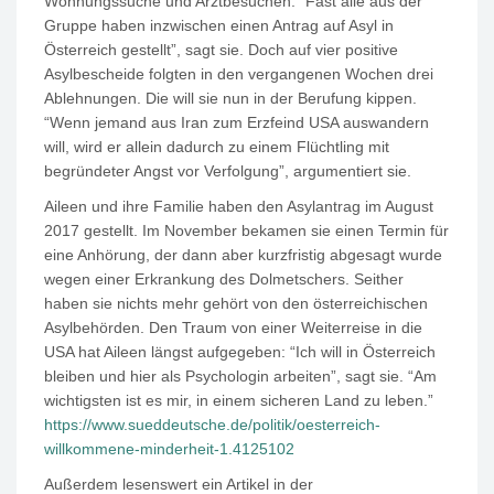
Wohnungssuche und Arztbesuchen. “Fast alle aus der
Gruppe haben inzwischen einen Antrag auf Asyl in
Österreich gestellt”, sagt sie. Doch auf vier positive
Asylbescheide folgten in den vergangenen Wochen drei
Ablehnungen. Die will sie nun in der Berufung kippen.
“Wenn jemand aus Iran zum Erzfeind USA auswandern
will, wird er allein dadurch zu einem Flüchtling mit
begründeter Angst vor Verfolgung”, argumentiert sie.
Aileen und ihre Familie haben den Asylantrag im August
2017
gestellt. Im November bekamen sie einen Termin für
eine Anhörung, der dann aber kurzfristig abgesagt wurde
wegen einer Erkrankung des Dolmetschers. Seither
haben sie nichts mehr gehört von den österreichischen
Asylbehörden. Den Traum von einer Weiterreise in die
USA hat Aileen längst aufgegeben: “Ich will in Österreich
bleiben und hier als Psychologin arbeiten”, sagt sie. “Am
wichtigsten ist es mir, in einem sicheren Land zu leben.”
https://www.sueddeutsche.de/politik/oesterreich-
willkommene-minderheit-1.4125102
Außerdem lesenswert ein Artikel in der