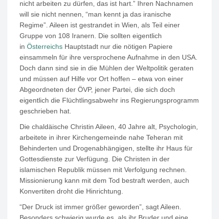
nicht arbeiten zu dürfen, das ist hart.” Ihren Nachnamen
will sie nicht nennen, “man kennt ja das iranische
Regime”. Aileen ist gestrandet in Wien, als Teil einer
Gruppe von
108
Iranern. Die sollten eigentlich
in
Österreichs
Hauptstadt nur die nötigen Papiere
einsammeln für ihre versprochene Aufnahme in den USA.
Doch dann sind sie in die Mühlen der Weltpolitik geraten
und müssen auf Hilfe vor Ort hoffen – etwa von einer
Abgeordneten der ÖVP, jener Partei, die sich doch
eigentlich die Flüchtlingsabwehr ins Regierungsprogramm
geschrieben hat.
Die chaldäische Christin Aileen,
40
Jahre alt, Psychologin,
arbeitete in ihrer Kirchengemeinde nahe Teheran mit
Behinderten und Drogenabhängigen, stellte ihr Haus für
Gottesdienste zur Verfügung. Die Christen in der
islamischen Republik müssen mit Verfolgung rechnen.
Missionierung kann mit dem Tod bestraft werden, auch
Konvertiten droht die Hinrichtung.
“Der Druck ist immer größer geworden”, sagt Aileen.
Besonders schwierig wurde es, als ihr Bruder und eine