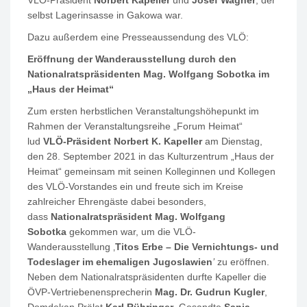
selbst Lagerinsasse in Gakowa war.
Dazu außerdem eine Presseaussendung des VLÖ:
Eröffnung der Wanderausstellung durch den
Nationalratspräsidenten Mag. Wolfgang Sobotka im
„Haus der Heimat“
Zum ersten herbstlichen Veranstaltungshöhepunkt im
Rahmen der Veranstaltungsreihe „Forum Heimat“
lud
VLÖ-Präsident Norbert K. Kapeller
am Dienstag,
den 28. September 2021
in das Kulturzentrum „Haus der
Heimat“ gemeinsam mit seinen Kolleginnen und Kollegen
des VLÖ-Vorstandes ein und freute sich im Kreise
zahlreicher Ehrengäste dabei besonders,
dass
Nationalratspräsident Mag. Wolfgang
Sobotka
gekommen war, um die VLÖ-
Wanderausstellung ‚
Titos Erbe – Die Vernichtungs- und
Todeslager im ehemaligen Jugoslawien
’
zu eröffnen.
Neben dem Nationalratspräsidenten durfte Kapeller die
ÖVP-Vertriebenensprecherin
Mag. Dr. Gudrun Kugler
,
Domdekan Prälat
Karl Rühringer
, Gesandte
Sanja