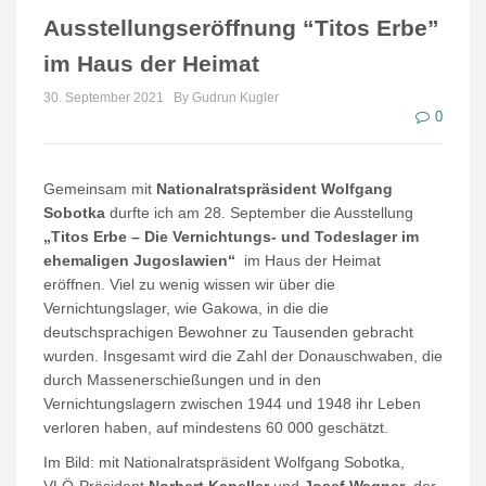
Ausstellungseröffnung “Titos Erbe”
im Haus der Heimat
30. September 2021
By Gudrun Kugler
0
Gemeinsam mit
Nationalratspräsident Wolfgang
Sobotka
durfte ich am 28. September die Ausstellung
„Titos Erbe – Die Vernichtungs- und Todeslager im
ehemaligen Jugoslawien“
im Haus der Heimat
eröffnen. Viel zu wenig wissen wir über die
Vernichtungslager, wie Gakowa, in die die
deutschsprachigen Bewohner zu Tausenden gebracht
wurden. Insgesamt wird die Zahl der Donauschwaben, die
durch Massenerschießungen und in den
Vernichtungslagern zwischen 1944 und 1948 ihr Leben
verloren haben, auf mindestens 60 000 geschätzt.
Im Bild: mit Nationalratspräsident Wolfgang Sobotka,
VLÖ-Präsident
Norbert Kapeller
und
Josef Wagner
, der