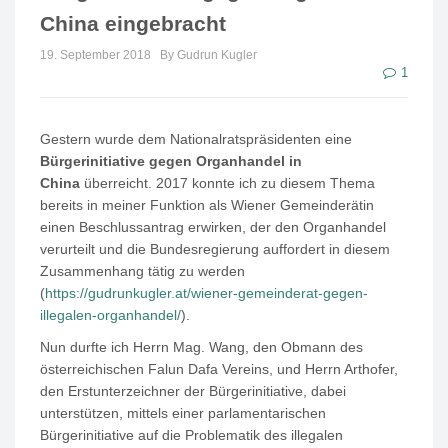
China eingebracht
19. September 2018
By Gudrun Kugler
1
Gestern wurde dem Nationalratspräsidenten eine
Bürgerinitiative gegen Organhandel in
China
überreicht. 2017 konnte ich zu diesem Thema
bereits in meiner Funktion als Wiener Gemeinderätin
einen Beschlussantrag erwirken, der den Organhandel
verurteilt und die Bundesregierung auffordert in diesem
Zusammenhang tätig zu werden
(
https://gudrunkugler.at/wiener-gemeinderat-gegen-
illegalen-organhandel/
).
Nun durfte ich Herrn Mag. Wang, den Obmann des
österreichischen Falun Dafa Vereins, und Herrn Arthofer,
den Erstunterzeichner der Bürgerinitiative, dabei
unterstützen, mittels einer parlamentarischen
Bürgerinitiative auf die Problematik des illegalen