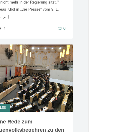
icht mehr in der Regierung sitzt.”“
eas Khol in „Die Presse“ vom 9. 1.
. […]
0
R
LES
ne Rede zum
uenvolksbegehren zu den