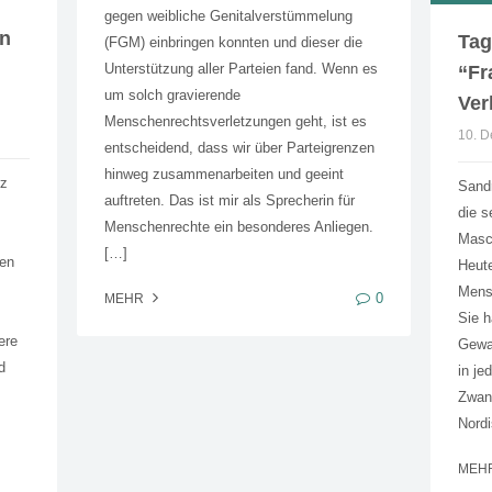
gegen weibliche Genitalverstümmelung
en
Tag
(FGM) einbringen konnten und dieser die
Unterstützung aller Parteien fand. Wenn es
“Fr
um solch gravierende
Ver
Menschenrechtsverletzungen geht, ist es
10. 
entscheidend, dass wir über Parteigrenzen
hinweg zusammenarbeiten und geeint
rz
Sandr
auftreten. Das ist mir als Sprecherin für
die s
Menschenrechte ein besonderes Anliegen.
Masch
[…]
ren
Heute
Mens
0
MEHR
Sie h
ere
Gewal
d
in j
Zwang
Nord
MEH