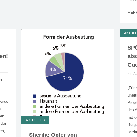
MEH
AKTUEL
SPÖ
en!
abs
Gud
25. A
m
„Für 
unert
würde
Prop
d
des A
fen.
hat d
AKTUELLES
 der
Burge
rm,
brich
Sherifa: Opfer von