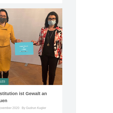
LES
stitution ist Gewalt an
uen
November 2020
By Gudrun Kugler