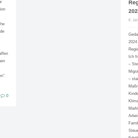
ur
Reg
tion
202
8. Ja
che
ide
Geda
2024
Regi
affen
Ich f
hen
– Ste
Migra
n”.
– st
Maßn
Kinde
0
Klima
Markt
Arbe
Famil
Steue
Erhö