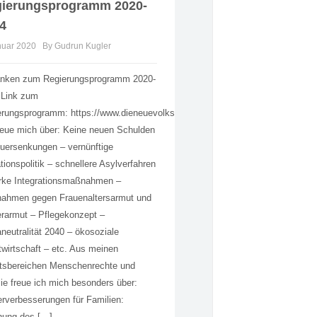
ierungsprogramm 2020-
4
nuar 2020
By Gudrun Kugler
nken zum Regierungsprogramm 2020-
 Link zum
erungsprogramm: https://www.dieneuevolkspartei.at/Download/Regierungspr
reue mich über: Keine neuen Schulden
uersenkungen – vernünftige
tionspolitik – schnellere Asylverfahren
arke Integrationsmaßnahmen –
ahmen gegen Frauenaltersarmut und
rarmut – Pflegekonzept –
neutralität 2040 – ökosoziale
wirtschaft – etc. Aus meinen
itsbereichen Menschenrechte und
ie freue ich mich besonders über:
rverbesserungen für Familien:
hung des […]