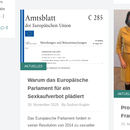
um
tte
[…]
0
AKTUELLES
Warum das Europäische
Parlament für ein
AKTUEL
Sexkaufverbot plädiert
26. November 2020
By Gudrun Kugler
Pro
Fra
Das Europäische Parlament fordert in
25. 
seiner Resolution von 2014 zu sexueller