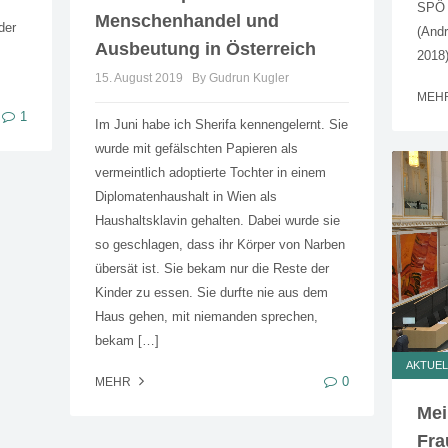
SPÖ n
Menschenhandel und
der
(Andr
Ausbeutung in Österreich
2018)
15. August 2019
By Gudrun Kugler
MEH
1
Im Juni habe ich Sherifa kennengelernt. Sie
wurde mit gefälschten Papieren als
vermeintlich adoptierte Tochter in einem
Diplomatenhaushalt in Wien als
Haushaltsklavin gehalten. Dabei wurde sie
so geschlagen, dass ihr Körper von Narben
übersät ist. Sie bekam nur die Reste der
Kinder zu essen. Sie durfte nie aus dem
Haus gehen, mit niemanden sprechen,
bekam […]
AKTUEL
0
MEHR
Mei
Fra