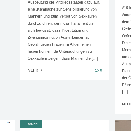
Ausbeutung die Mitgliedsstaaten dazu auf,
#16T
eine „Kampagne zur Sensibilisierung von
#oran
Männern und zum Verbot von Sexkäufen“
dem 2
durchzuführen, denn das Parlament „ist
Geden
sich bewusst, dass Prostitution und
Opfe
Zwangsprostitution Auswirkungen auf
Dezem
Gewalt gegen Frauen im Allgemeinen
Mensc
haben können, da Untersuchungen zu
um d
Sexkäufern zeigen, dass Männer, die […]
Ausp
0
MEHR
Frau
der 
Pfurt
[…]
MEH
FRAUEN