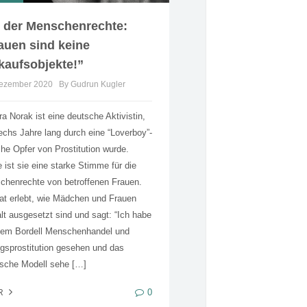
 der Menschenrechte:
auen sind keine
kaufsobjekte!”
Dezember 2020
By Gudrun Kugler
a Norak ist eine deutsche Aktivistin,
echs Jahre lang durch eine “Loverboy”-
e Opfer von Prostitution wurde.
 ist sie eine starke Stimme für die
chenrechte von betroffenen Frauen.
at erlebt, wie Mädchen und Frauen
t ausgesetzt sind und sagt: “Ich habe
edem Bordell Menschenhandel und
sprostitution gesehen und das
ische Modell sehe […]
0
R