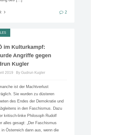
2
R
LES
 im Kulturkampf:
urde Angriffe gegen
run Kugler
pril 2019
By Gudrun Kugler
manche ist der Machtverlust
räglich. Sie wurden zu düsteren
heten des Endes der Demokratie und
bgleitens in den Faschismus. Dazu
er kritisch-linke Philosoph Rudolf
r alles gesagt: „Der Faschismus
t in Österreich dann aus, wenn die