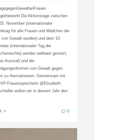
agegegenGewaltanFrauen
getheworld Die Aktionstage zwischen
5. November (internationaler
ktag für alle Frauen und Mädchen die
r von Gewalt wurden) und dem 10.
ber (internationaler Tag der
henrechte) werden weltweit genutzt,
as Ausmaß und die
rägungenformen von Gewalt gegen
en zu thematisieren. Gemeinsam mit
ÖVP-Frauensprecherin @Elisabeth
scheller wollen wir in diesem Jahr den
0
R