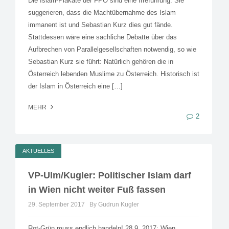
Die Islam-Plakate der FPÖ sind eine Irreführung: Sie
suggerieren, dass die Machtübernahme des Islam
immanent ist und Sebastian Kurz dies gut fände.
Stattdessen wäre eine sachliche Debatte über das
Aufbrechen von Parallelgesellschaften notwendig, so wie
Sebastian Kurz sie führt: Natürlich gehören die in
Österreich lebenden Muslime zu Österreich. Historisch ist
der Islam in Österreich eine […]
MEHR
2
AKTUELLES
VP-Ulm/Kugler: Politischer Islam darf
in Wien nicht weiter Fuß fassen
29. September 2017
By Gudrun Kugler
Rot-Grün muss endlich handeln! 28.9. 2017: Wien