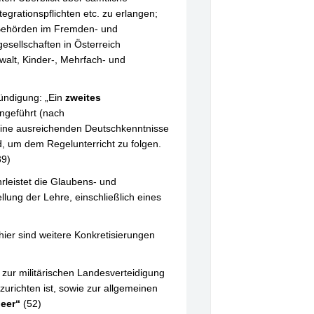
tegrationspflichten etc. zu erlangen;
 Behörden im Fremden- und
esellschaften in Österreich
walt, Kinder-, Mehrfach- und
kündigung: „Ein
zweites
ngeführt (nach
keine ausreichenden Deutschkenntnisse
d, um dem Regelunterricht zu folgen.
39)
rleistet die Glaubens- und
llung der Lehre, einschließlich eines
hier sind weitere Konkretisierungen
zur militärischen Landesverteidigung
urichten ist, sowie zur allgemeinen
eer“
(52)