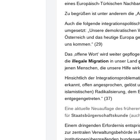
eines Europäisch-Türkischen Nachbar
Zu begrüßen ist unter anderem die 
Auch die folgende integrationspolitisc
umgesetzt: „Unsere demokratischen W
Österreich und das heutige Europa g
uns kommen.“ (29)
Das ‚offene Wort‘ wird weiter gepflog
die
illegale Migration
in unser Land
jenen Menschen, die unsere Hilfe wirk
Hinsichtlich der Integrationsproblem
erkannt, offen angesprochen, gelöst 
islamistischen) Radikalisierung, dem
entgegengetreten.“ (37)
Eine aktuelle Neuauflage des früheren
für
Staatsbürgerschaftskunde
(auch
Einem dringenden Erfordernis entspr
zur zentralen Verwaltungsbehörde in F
institutionenübergreifenden bundesw