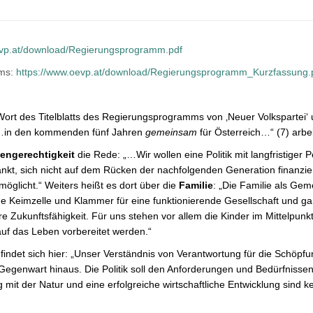
evp.at/download/Regierungsprogramm.pdf
mms:
https://www.oevp.at/download/Regierungsprogramm_Kurzfassung.
ort des Titelblatts des Regierungsprogramms von ‚Neuer Volkspartei‘ un
 „…in den kommenden fünf Jahren
gemeinsam
für Österreich…“ (7) arbe
engerechtigkeit
die Rede: „…Wir wollen eine Politik mit langfristiger
nkt, sich nicht auf dem Rücken der nachfolgenden Generation finanzie
möglicht.“ Weiters heißt es dort über die
Familie
: „Die Familie als Ge
he Keimzelle und Klammer für eine funktionierende Gesellschaft und ga
e Zukunftsfähigkeit. Für uns stehen vor allem die Kinder im Mittelpunkt 
uf das Leben vorbereitet werden.“
findet sich hier: „Unser Verständnis von Verantwortung für die Schöpf
die Gegenwart hinaus. Die Politik soll den Anforderungen und Bedürfniss
mit der Natur und eine erfolgreiche wirtschaftliche Entwicklung sind 