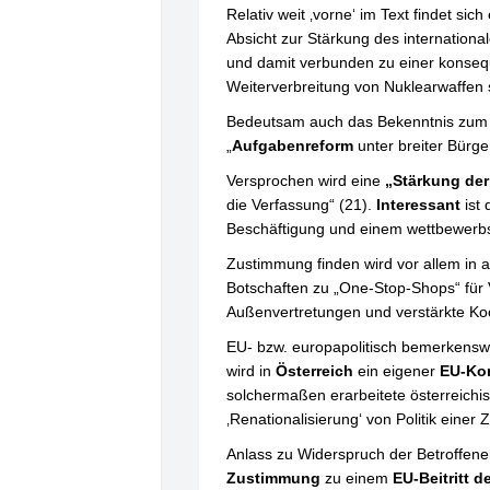
Relativ weit ‚vorne‘ im Text findet sich
Absicht zur Stärkung des internationa
und damit verbunden zu einer konseque
Weiterverbreitung von Nuklearwaffen s
Bedeutsam auch das Bekenntnis zum P
„
Aufgabenreform
unter breiter Bürger
Versprochen wird eine
„Stärkung der
die Verfassung“ (21).
Interessant
ist 
Beschäftigung und einem wettbewerbsf
Zustimmung finden wird vor allem in a
Botschaften zu „One-Stop-Shops“ für 
Außenvertretungen und verstärkte Ko
EU- bzw. europapolitisch bemerkenswe
wird in
Österreich
ein eigener
EU-Ko
solchermaßen erarbeitete österreichi
‚Renationalisierung‘ von Politik einer
Anlass zu Widerspruch der Betroffenen
Zustimmung
zu einem
EU-Beitritt d