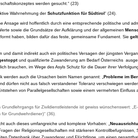
schaftskonzeptes werden gesucht.“ (23)
„Aktive Wahrnehmung der
Schutzfunktion für Südtirol
“ (24).
he Ansage wird hoffentlich durch eine entsprechende politische und admin
erte sowie die Grundsätze der Aufklärung und der allgemeinen
Mensc
eformt haben, bilden dafür das feste, gemeinsame Fundament. Sie
gelt
en und damit indirekt auch ein politisches Versagen der jüngsten Verg
gestoppt
und qualifizierte Zuwanderung am Bedarf Österreichs ausgeri
lich brauchen, im Wege des Asyls Schutz für die Dauer ihrer Verfolgung
atik werden auch die Ursachen beim Namen genannt: „
Probleme im Bere
und dürfen nicht aus falsch verstandener Toleranz verschwiegen werd
 Entstehen von Parallelgesellschaften sowie einem vermehrten Einfluss
 Grundlehrgangs für Zivildienstleistende ist gewiss wünschenswert: „E
 für Grundwehrdiener)“ (36).
icht auch dieses umfangreiche und komplexe Vorhaben: „
Neuausricht
ragen der Religionsgesellschaften mit stärkeren Kontrollbefugnissen, S
eiten Datenbank über Zuwanderer und Flüchtlinge, um einen gesamthaf