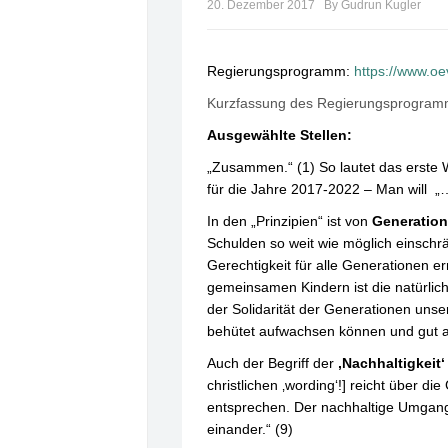
20. Dezember 2017
By Gudrun Kugler
Regierungsprogramm:
https://www.o
Kurzfassung des Regierungsprogra
Ausgewählte Stellen:
„Zusammen.“ (1) So lautet das erste W
für die Jahre 2017-2022 – Man will
In den „Prinzipien“ ist von
Generation
Schulden so weit wie möglich einschrä
Gerechtigkeit für alle Generationen er
gemeinsamen Kindern ist die natürlic
der Solidarität der Generationen unser
behütet aufwachsen können und gut a
Auch der Begriff der
‚Nachhaltigkeit‘
christlichen ‚wording‘!] reicht über 
entsprechen. Der nachhaltige Umgang 
einander.“ (9)