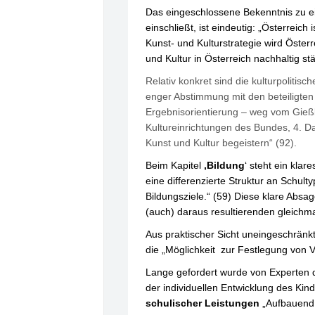
Das eingeschlossene Bekenntnis zu ein
einschließt, ist eindeutig: „Österreich 
Kunst- und Kulturstrategie wird Österr
und Kultur in Österreich nachhaltig s
Relativ konkret sind die kulturpolitis
enger Abstimmung mit den beteiligten 
Ergebnisorientierung – weg vom Gießk
Kultureinrichtungen des Bundes, 4. D
Kunst und Kultur begeistern“ (92).
Beim Kapitel
‚Bildung
‘ steht ein kla
eine differenzierte Struktur an Schu
Bildungsziele.“ (59) Diese klare Absa
(auch) daraus resultierenden gleichm
Aus praktischer Sicht uneingeschränk
die „Möglichkeit zur Festlegung von
Lange gefordert wurde von Experten d
der individuellen Entwicklung des Kind
schulischer Leistungen
„Aufbauend a