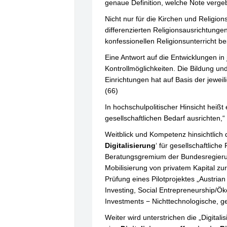
genaue Definition, welche Note verg
Nicht nur für die Kirchen und Religion
differenzierten Religionsausrichtunge
konfessionellen Religionsunterricht b
Eine Antwort auf die Entwicklungen in j
Kontrollmöglichkeiten. Die Bildung u
Einrichtungen hat auf Basis der jewe
(66)
In hochschulpolitischer Hinsicht heißt 
gesellschaftlichen Bedarf ausrichten
Weitblick und Kompetenz hinsichtlich
Digitalisierung
‘ für gesellschaftlic
Beratungsgremium der Bundesregierung;
Mobilisierung von privatem Kapital z
Prüfung eines Pilotprojektes „Austri
Investing, Social Entrepreneurship/Ö
Investments − Nichttechnologische, g
Weiter wird unterstrichen die „Digital