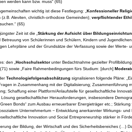
eben werden kann bzw. muss“ (65)
sgemeinschaften wichtig ist diese Festlegung: „
Konfessioneller Religi
n (z.B. Aleviten, christlich-orthodoxe Gemeinden);
verpflichtender Eth
esuchen.“ (65)
üngster Zeit ist die „
Stärkung der Aufsicht über Bildungseinrichtu
nd Betreuung von Schülerinnen und Schülern, Kindern und Jugendlichen
iligen Lehrpläne und der Grundsätze der Verfassung sowie der Werte- u
es: den „
Hochschulsektor
unter Bedachtnahme gezielter Profilbildun
,“ (71) sowie „Faire Rahmenbedingungen fürs Studium: [durch]
Moderate
 der
Technologiefolgenabschätzung
signalisieren folgende Pläne: „Ei
he Fragen in Zusammenhang mit der Digitalisierung; Zusammenführung 
 Schaffung einer Plattform/Anlaufstelle für gesellschaftliche Innovat
ur Lösung gesellschaftlicher Herausforderungen, insbesondere Demograp
an Green Bonds“ zum Ausbau erneuerbarer Energieträger etc.; Stärkung
kosozialem Unternehmertum − Entwicklung anerkannter Wirkungs- und I
esellschaftliche Innovation und Social Entrepreneurship stärker in Fö
isierung der Bildung, der Wirtschaft und des Sicherheitsbereiches (…) Da