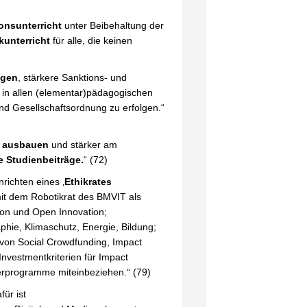
onsunterricht
unter Beibehaltung der
ikunterricht
für alle, die keinen
ngen
, stärkere Sanktions- und
 in allen (elementar)pädagogischen
nd Gesellschaftsordnung zu erfolgen.“
g
ausbauen
und stärker am
 Studienbeiträge.
“ (72)
nrichten eines ‚
Ethikrates
mit dem Robotikrat des BMVIT als
ion und Open Innovation;
hie, Klimaschutz, Energie, Bildung;
 von Social Crowdfunding, Impact
nvestmentkriterien für Impact
rderprogramme miteinbeziehen.“ (79)
für ist