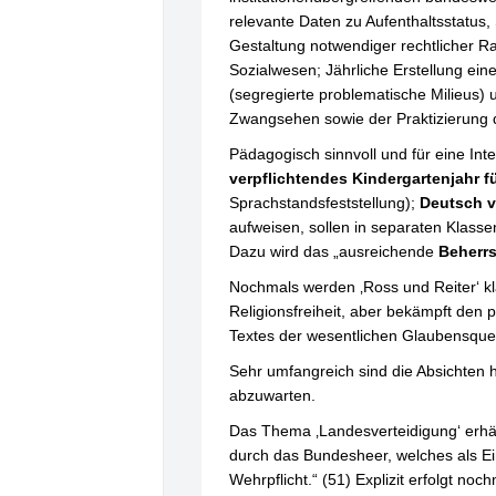
relevante Daten zu Aufenthaltsstatus, S
Gestaltung notwendiger rechtlicher 
Sozialwesen; Jährliche Erstellung ein
(segregierte problematische Milieus) 
Zwangsehen sowie der Praktizierung d
Pädagogisch sinnvoll und für eine Inte
verpflichtendes Kindergartenjahr 
Sprachstandsfeststellung);
Deutsch v
aufweisen, sollen in separaten Klasse
Dazu wird das „ausreichende
Beherr
Nochmals werden ‚Ross und Reiter‘ kl
Religionsfreiheit, aber bekämpft den p
Textes der wesentlichen Glaubensquel
Sehr umfangreich sind die Absichten h
abzuwarten.
Das Thema ‚Landesverteidigung‘ erhäl
durch das Bundesheer, welches als Ei
Wehrpflicht.“ (51) Explizit erfolgt no