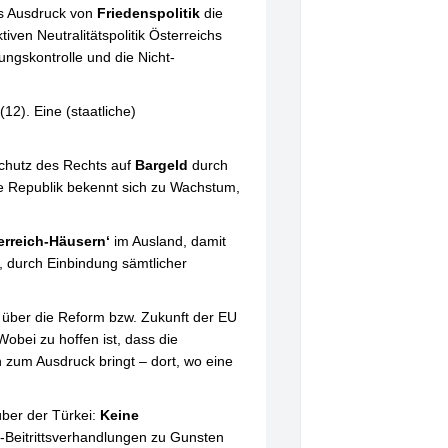
ls Ausdruck von
Friedenspolitik
die
ven Neutralitätspolitik Österreichs
ungskontrolle und die Nicht-
 (12).
Eine (staatliche)
„Schutz des Rechts auf
Bargeld
durch
ie Republik bekennt sich zu Wachstum,
erreich-Häusern‘
im Ausland, damit
, durch Einbindung sämtlicher
 über die Reform bzw. Zukunft der EU
Wobei zu hoffen ist, dass die
 zum Ausdruck bringt – dort, wo eine
über der Türkei:
Keine
-Beitrittsverhandlungen zu Gunsten