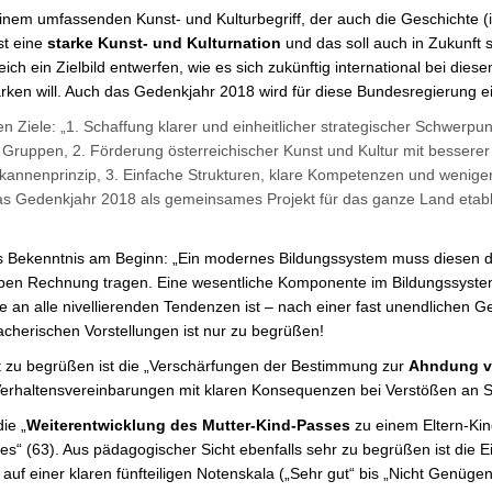
em umfassenden Kunst- und Kulturbegriff, der auch die Geschichte (ink
ist eine
starke Kunst- und Kulturnation
und das soll auch in Zukunft s
eich ein Zielbild entwerfen, wie es sich zukünftig international bei die
tärken will. Auch das Gedenkjahr 2018 wird für diese Bundesregierung ei
chen Ziele: „1. Schaffung klarer und einheitlicher strategischer Schwerpu
Gruppen, 2. Förderung österreichischer Kunst und Kultur mit besserer 
annenprinzip, 3. Einfache Strukturen, klare Kompetenzen und weniger 
as Gedenkjahr 2018 als gemeinsames Projekt für das ganze Land etabli
res Bekenntnis am Beginn: „Ein modernes Bildungssystem muss diesen d
ltypen Rechnung tragen. Eine wesentliche Komponente im Bildungssystem
ge an alle nivellierenden Tendenzen ist – nach einer fast unendlichen
acherischen Vorstellungen ist nur zu begrüßen!
t zu begrüßen ist die „Verschärfungen der Bestimmung zur
Ahndung vo
 Verhaltensvereinbarungen mit klaren Konsequenzen bei Verstößen an 
ie „
Weiterentwicklung des Mutter-Kind-Passes
zu einem Eltern-Ki
es“ (63). Aus pädagogischer Sicht ebenfalls sehr zu begrüßen ist die E
uf einer klaren fünfteiligen Notenskala („Sehr gut“ bis „Nicht Genügend