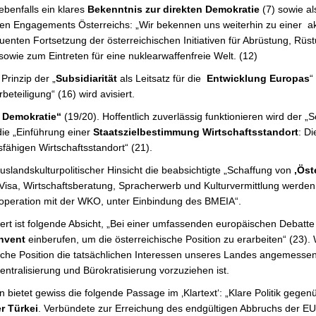
 ebenfalls ein klares
Bekenntnis zur direkten Demokratie
(7)
sowie a
len Engagements Österreichs: „Wir bekennen uns weiterhin zu einer akti
nten Fortsetzung der österreichischen Initiativen für Abrüstung, Rüst
owie zum Eintreten für eine nuklearwaffenfreie Welt. (12)
rinzip der „
Subsidiarität
als Leitsatz für die
Entwicklung Europas
“
beteiligung“ (16) wird avisiert.
 Demokratie“
(19/20). Hoffentlich zuverlässig funktionieren wird der 
die „Einführung einer
Staatszielbestimmung Wirtschaftsstandort
: D
ähigen Wirtschaftsstandort“ (21).
uslandskulturpolitischer Hinsicht die beabsichtigte „Schaffung von
‚Öst
Visa, Wirtschaftsberatung, Spracherwerb und Kulturvermittlung werden
operation mit der WKO, unter Einbindung des BMEIA“.
rt ist folgende Absicht, „Bei einer umfassenden europäischen Debatte
nvent
einberufen, um die österreichische Position zu erarbeiten“ (23). 
sche Position die tatsächlichen Interessen unseres Landes angemessen
 Zentralisierung und Bürokratisierung vorzuziehen ist.
 bietet gewiss die folgende Passage im ‚Klartext‘: „Klare Politik gegen
er Türkei
. Verbündete zur Erreichung des endgültigen Abbruchs der EU