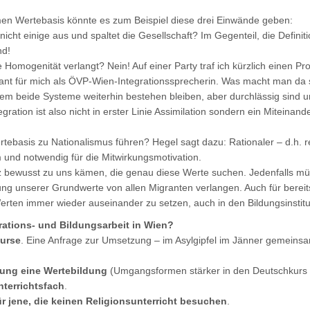
men Wertebasis könnte es zum Beispiel diese drei Einwände geben:
nicht einige aus und spaltet die Gesellschaft? Im Gegenteil, die Definiti
nd!
il sie Homogenität verlangt? Nein! Auf einer Party traf ich kürzlich eine
essant für mich als ÖVP-Wien-Integrationssprecherin. Was macht man da 
 dem beide Systeme weiterhin bestehen bleiben, aber durchlässig sind
egration ist also nicht in erster Linie Assimilation sondern ein Mitein
ebasis zu Nationalismus führen? Hegel sagt dazu: Rationaler – d.h. refl
und notwendig für die Mitwirkungsmotivation.
z bewusst zu uns kämen, die genau diese Werte suchen. Jedenfalls m
g unserer Grundwerte von allen Migranten verlangen. Auch für bereit
erten immer wieder auseinander zu setzen, auch in den Bildungsinstitu
grations- und Bildungsarbeit in Wien?
kurse
. Eine Anfrage zur Umsetzung – im Asylgipfel im Jänner gemeinsa
ung eine Wertebildung
(Umgangsformen stärker in den Deutschkurs
nterrichtsfach
.
für jene, die keinen Religionsunterricht besuchen
.