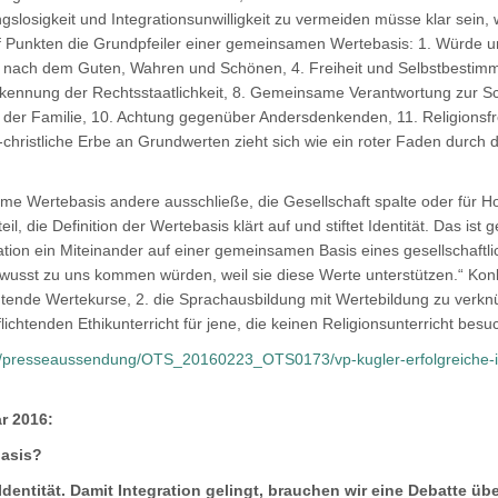
slosigkeit und Integrationsunwilligkeit zu vermeiden müsse klar sei
wölf Punkten die Grundpfeiler einer gemeinsamen Wertebasis: 1. Würde
e nach dem Guten, Wahren und Schönen, 4. Freiheit und Selbstbestimmun
rkennung der Rechtsstaatlichkeit, 8. Gemeinsame Verantwortung zur S
n der Familie, 10. Achtung gegenüber Andersdenkenden, 11. Religionsfr
christliche Erbe an Grundwerten zieht sich wie ein roter Faden durch
Wertebasis andere ausschließe, die Gesellschaft spalte oder für Homo
, die Definition der Wertebasis klärt auf und stiftet Identität. Das ist
ration ein Miteinander auf einer gemeinsamen Basis eines gesellschaf
st zu uns kommen würden, weil sie diese Werte unterstützen.“ Konkre
chtende Wertekurse, 2. die Sprachausbildung mit Wertebildung zu verknüp
lichtenden Ethikunterricht für jene, die keinen Religionsunterricht besu
at/presseaussendung/OTS_20160223_OTS0173/vp-kugler-erfolgreiche-
r 2016:
basis?
entität. Damit Integration gelingt, brauchen wir eine Debatte ü