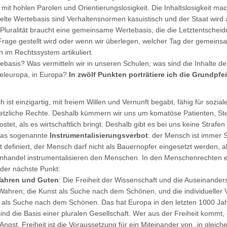
mit hohlen Parolen und Orientierungslosigkeit. Die Inhaltslosigkeit 
telte Wertebasis sind Verhaltensnormen kasuistisch und der Staat wird 
 Pluralität braucht eine gemeinsame Wertebasis, die die Letztentscheidu
Frage gestellt wird oder wenn wir überlegen, welcher Tag der gemeinsam
ch im Rechtssystem artikuliert.
asis? Was vermitteln wir in unseren Schulen, was sind die Inhalte 
tteleuropa, in Europa?
In zwölf Punkten porträtiere ich die Grundpf
ist einzigartig, mit freiem Willen und Vernunft begabt, fähig für sozi
rletzliche Rechte. Deshalb kümmern wir uns um komatöse Patienten, St
tet, als es wirtschaftlich bringt. Deshalb gibt es bei uns keine Straf
 das sogenannte
Instrumentalisierungsverbot
: der Mensch ist immer S
t definiert, der Mensch darf nicht als Bauernopfer eingesetzt werden, a
anhandel instrumentalisieren den Menschen. In den Menschenrechten en
 der nächste Punkt:
ahren und Guten
: Die Freiheit der Wissenschaft und die Auseinande
ahren; die Kunst als Suche nach dem Schönen, und die individueller 
st, als Suche nach dem Schönen. Das hat Europa in den letzten 1000 Ja
sind die Basis einer pluralen Gesellschaft. Wer aus der Freiheit kommt
 Angst. Freiheit ist die Voraussetzung für ein Miteinander von „in gleic