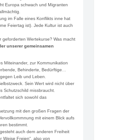
macht Europa schwach und Migranten
allmächtig.
ng im Falle eines Konflikts inne hat
e Feiertag ist). Jede Kultur ist auch
der geforderten Wertekurse? Was macht
eiler unserer gemeinsamen
ales Miteinander, zur Kommunikation
erbende, Behinderte, Bedürftige…
en gegen Leib und Leben.
elbstzweck. Sein Wert wird nicht über
ls Schutzschild missbraucht.
tfaltet sich sowohl das
rsetzung mit den großen Fragen der
Vervollkommnung mit einem Blick aufs
hren bestimmt.
, gesteht auch dem anderen Freiheit
her Weise Freien“, also von