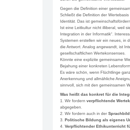
Gegen die Definition einer gemeinsa
Schließt die Definition der Wertebasis 
Identität. Das ist gemeinschaftsförder
Ist eine Leitkultur nicht illiberal, we
Integration in der Informatik“. Inter
Systemen erstellen wir ein neues, in
die Antwort. Analog angewandt, ist Int
gesellschaftlichen Wertekonsenses.
Könnte eine explizite gemeinsame Wert
Bejahung einer konkreten Lebensform 
Es wäre schön, wenn Flüchtlinge gan
Anerkennung und allmähliche Aneignun
sinnvoll, sich mit den gemeinsamen W
Was heißt das konkret für die Inte
1. Wir fordern
verpflichtende Werte
abgegeben.
2. Wir fordern auch in der
Sprachbild
3.
Politische Bildung als eigenes U
4.
Verpflichtender Ethikunterricht 