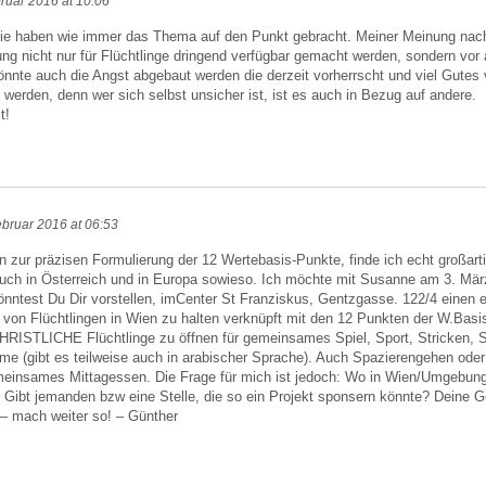
ruar 2016 at 10:06
sie haben wie immer das Thema auf den Punkt gebracht. Meiner Meinung nac
ng nicht nur für Flüchtlinge dringend verfügbar gemacht werden, sondern vor 
nnte auch die Angst abgebaut werden die derzeit vorherrscht und viel Gutes v
werden, denn wer sich selbst unsicher ist, ist es auch in Bezug auf andere.
t!
ebruar 2016 at 06:53
n zur präzisen Formulierung der 12 Wertebasis-Punkte, finde ich echt großart
auch in Österreich und in Europa sowieso. Ich möchte mit Susanne am 3. Mä
könntest Du Dir vorstellen, imCenter St Franziskus, Gentzgasse. 122/4 einen 
 von Flüchtlingen in Wien zu halten verknüpft mit den 12 Punkten der W.Basis
HRISTLICHE Flüchtlinge zu öffnen für gemeinsames Spiel, Sport, Stricken, 
ilme (gibt es teilweise auch in arabischer Sprache). Auch Spazierengehen od
insames Mittagessen. Die Frage für mich ist jedoch: Wo in Wien/Umgebung s
 Gibt jemanden bzw eine Stelle, die so ein Projekt sponsern könnte? Deine
– mach weiter so! – Günther