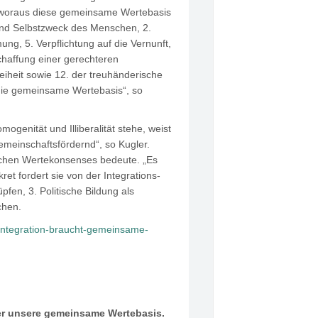
n, woraus diese gemeinsame Wertebasis
 und Selbstzweck des Menschen, 2.
g, 5. Verpflichtung auf die Vernunft,
chaffung einer gerechteren
eiheit sowie 12. der treuhänderische
 die gemeinsame Wertebasis“, so
genität und Illiberalität stehe, weist
 gemeinschaftsfördernd“, so Kugler.
tlichen Wertekonsenses bedeute. „Es
t fordert sie von der Integrations-
fen, 3. Politische Bildung als
chen.
integration-braucht-gemeinsame-
ber unsere gemeinsame Wertebasis.