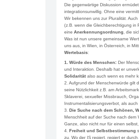
Die gegenwärtige Diskussion ermüdet 
integrationsunwillig. Ohne eine vermit
Wir bekennen uns zur Pluralität. Auch
(z.B. wenn die Gleichberechtigung in 
eine
Anerkennungsordnung
, die si
Was ist nun unsere gemeinsame Werteb
uns aus, in Wien, in Österreich, in Mi
Wertebasis
:
1. Würde des Menschen:
Der Mensch 
und Interaktion. Deshalb hat er unve
Solidarität
also auch wenn es mehr kos
2. Aufgrund der Menschenwürde gilt
seine Nützlichkeit z.B. am Arbeitsmark
Sklaverei, sexueller Missbrauch, Org
Instrumentalisierungsverbot, als auch
3.
Die Suche nach dem Schönen, W
Menschheit auf der Suche nach dem W
Ganze, also nicht nur für einen selb
4.
Freiheit und Selbstbestimmung
zu. Wo der IS regiert, regiert er durch