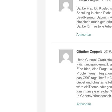
Evelyn Wagner
25. Feb
Danke Frau Dr. Kugler, 
Schulung in diese Richtu
Bevölkerung. Dadurch kö
einzelnen muss gestärkt 
Danke für Ihre tolle Arbei
Antworten
Günther Zoppelt
27. F
Liebe Gudrun! Gratulatio
Flüchtlingsproblematik 
Eine Idee, eine Frage: 
Problemkreis Integration
das CStF tagsüber für C
Gebet und christliche F
wäre einThema oder geme
kann man sie erreichen?
In Gebetsverbundenheit 
Antworten