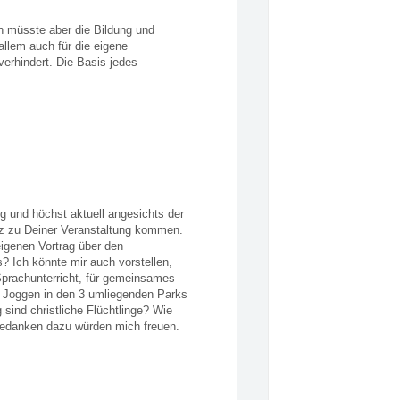
h müsste aber die Bildung und
allem auch für die eigene
erhindert. Die Basis jedes
ig und höchst aktuell angesichts der
rz zu Deiner Veranstaltung kommen.
eigenen Vortrag über den
? Ich könnte mir auch vorstellen,
Sprachunterricht, für gemeinsames
er Joggen in den 3 umliegenden Parks
ind christliche Flüchtlinge? Wie
 Gedanken dazu würden mich freuen.