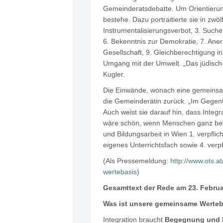
Gemeinderatsdebatte. Um Orientierung
bestehe. Dazu portraitierte sie in z
Instrumentalisierungsverbot, 3. Such
6. Bekenntnis zur Demokratie, 7. Ane
Gesellschaft, 9. Gleichberechtigung i
Umgang mit der Umwelt. „Das jüdisch-
Kugler.
Die Einwände, wonach eine gemeinsame 
die Gemeinderätin zurück. „Im Gegenteil
Auch weist sie darauf hin, dass Integ
wäre schön, wenn Menschen ganz bewus
und Bildungsarbeit in Wien 1. verpfli
eigenes Unterrichtsfach sowie 4. verpf
(Als Pressemeldung:
http://www.ots.
wertebasis
)
Gesamttext der Rede am 23. Februa
Was ist unsere gemeinsame Werte
Integration braucht
Begegnung und Id