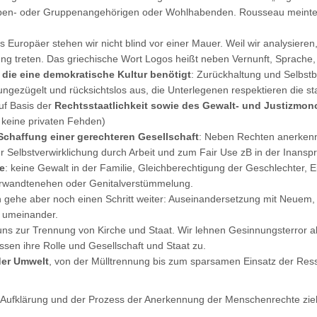
Sippen- oder Gruppenangehörigen oder Wohlhabenden. Rousseau meint
s Europäer stehen wir nicht blind vor einer Mauer. Weil wir analysieren
ng treten. Das griechische Wort Logos heißt neben Vernunft, Sprache,
 die eine demokratische Kultur benötigt
: Zurückhaltung und Selbst
ungezügelt und rücksichtslos aus, die Unterlegenen respektieren die staa
uf Basis der
Rechtsstaatlichkeit sowie des Gewalt- und Justizmon
 keine privaten Fehden)
chaffung einer gerechteren Gesellschaft
: Neben Rechten anerkenn
ur Selbstverwirklichung durch Arbeit und zum Fair Use zB in der Inans
e
: keine Gewalt in der Familie, Gleichberechtigung der Geschlechter, E
erwandtenehen oder Genitalverstümmelung.
ich gehe aber noch einen Schritt weiter: Auseinandersetzung mit Neue
 umeinander.
ns zur Trennung von Kirche und Staat. Wir lehnen Gesinnungsterror ab
assen ihre Rolle und Gesellschaft und Staat zu.
der Umwelt
, von der Mülltrennung bis zum sparsamen Einsatz der R
ie Aufklärung und der Prozess der Anerkennung der Menschenrechte zieh