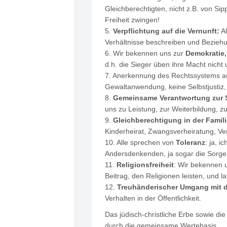
Gleichberechtigten, nicht z.B. von 
Freiheit zwingen!
5.
Verpflichtung auf die Vernunft:
Al
Verhältnisse beschreiben und Beziehu
6. Wir bekennen uns zur
Demokratie,
d.h. die Sieger üben ihre Macht nicht 
7. Anerkennung des Rechtssystems a
Gewaltanwendung, keine Selbstjustiz,
8.
Gemeinsame Verantwortung zur S
uns zu Leistung, zur Weiterbildung, z
9.
Gleichberechtigung in der Famili
Kinderheirat, Zwangsverheiratung, V
10. Alle sprechen von
Toleranz
: ja, 
Andersdenkenden, ja sogar die Sorge
11.
Religionsfreiheit
: Wir bekennen u
Beitrag, den Religionen leisten, und l
12.
Treuhänderischer Umgang mit 
Verhalten in der Öffentlichkeit.
Das jüdisch-christliche Erbe sowie d
durch die gemeinsame Wertebasis.