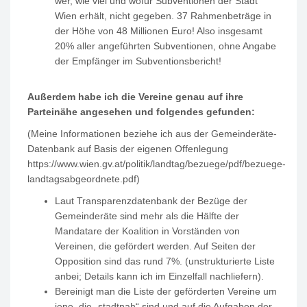
wer, wie viel und wofür Subventionen der Stadt
Wien erhält, nicht gegeben. 37 Rahmenbeträge in
der Höhe von 48 Millionen Euro! Also insgesamt
20% aller angeführten Subventionen, ohne Angabe
der Empfänger im Subventionsbericht!
Außerdem habe ich die Vereine genau auf ihre
Parteinähe angesehen und folgendes gefunden:
(Meine Informationen beziehe ich aus der Gemeinderäte-
Datenbank auf Basis der eigenen Offenlegung
https://www.wien.gv.at/politik/landtag/bezuege/pdf/bezuege-
landtagsabgeordnete.pdf)
Laut Transparenzdatenbank der Bezüge der
Gemeinderäte sind mehr als die Hälfte der
Mandatare der Koalition in Vorständen von
Vereinen, die gefördert werden. Auf Seiten der
Opposition sind das rund 7%. (unstrukturierte Liste
anbei; Details kann ich im Einzelfall nachliefern).
Bereinigt man die Liste der geförderten Vereine um
jene, die „stadtnah“ sind und auf die Aufgaben der