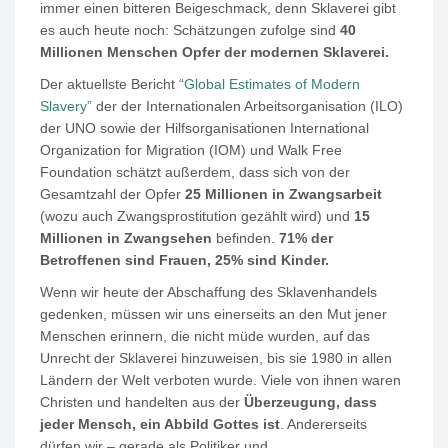
immer einen bitteren Beigeschmack, denn Sklaverei gibt
es auch heute noch: Schätzungen zufolge sind
40
Millionen Menschen Opfer der modernen Sklaverei.
Der aktuellste Bericht
“Global Estimates of Modern
Slavery”
der der Internationalen Arbeitsorganisation (ILO)
der UNO sowie der Hilfsorganisationen International
Organization for Migration (IOM) und Walk Free
Foundation schätzt außerdem, dass sich von der
Gesamtzahl der Opfer
25 Millionen in Zwangsarbeit
(wozu auch Zwangsprostitution gezählt wird) und
15
Millionen in Zwangsehen
befinden.
71% der
Betroffenen sind Frauen, 25% sind Kinder.
Wenn wir heute der Abschaffung des Sklavenhandels
gedenken, müssen wir uns einerseits an den Mut jener
Menschen erinnern, die nicht müde wurden, auf das
Unrecht der Sklaverei hinzuweisen, bis sie 1980 in allen
Ländern der Welt verboten wurde. Viele von ihnen waren
Christen und handelten aus der
Überzeugung, dass
jeder Mensch, ein Abbild Gottes ist
. Andererseits
dürfen wir – gerade als Politiker und