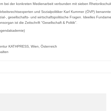
m bei der konkreten Medienarbeit verbunden mit sieben Rhetorikschu
eitsrechtsexperten und Sozialpolitiker Karl Kummer (ÖVP) benannte In
al-, gesellschafts- und wirtschaftspolitische Fragen. Ideelles Fundament
nsorgan ist die Zeitschrift “Gesellschaft & Politik”.
/jugendakademie)
gentur KATHPRESS, Wien, Österreich
halten