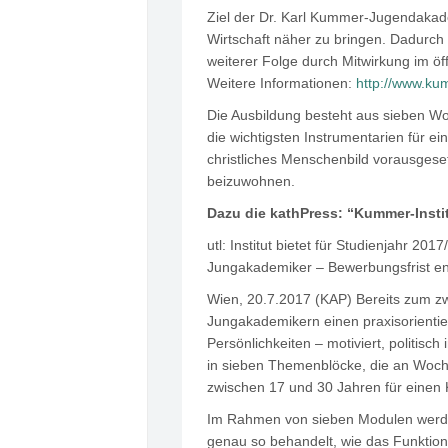
Ziel der Dr. Karl Kummer-Jugendakadem
Wirtschaft näher zu bringen. Dadurch 
weiterer Folge durch Mitwirkung im öf
Weitere Informationen:
http://www.kum
Die Ausbildung besteht aus sieben W
die wichtigsten Instrumentarien für e
christliches Menschenbild vorausgese
beizuwohnen.
Dazu die kathPress: “Kummer-Insti
utl: Institut bietet für Studienjahr 20
Jungakademiker – Bewerbungsfrist en
Wien, 20.7.2017 (KAP) Bereits zum zw
Jungakademikern einen praxisorientier
Persönlichkeiten – motiviert, politisc
in sieben Themenblöcke, die an Woch
zwischen 17 und 30 Jahren für einen Ku
Im Rahmen von sieben Modulen werde
genau so behandelt, wie das Funktioni