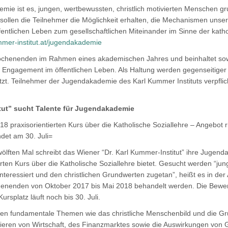
ie ist es, jungen, wertbewussten, christlich motivierten Menschen gru
sollen die Teilnehmer die Möglichkeit erhalten, die Mechanismen unser
fentlichen Leben zum gesellschaftlichen Miteinander im Sinne der katho
mer-institut.at/jugendakademie
ochenenden im Rahmen eines akademischen Jahres und beinhaltet sowo
in Engagement im öffentlichen Leben. Als Haltung werden gegenseitiger
tzt. Teilnehmer der Jugendakademie des Karl Kummer Instituts verpfli
tut” sucht Talente für Jugendakademie
17/18 praxisorientierten Kurs über die Katholische Soziallehre – Angebot
det am 30. Juli=
ölften Mal schreibt das Wiener “Dr. Karl Kummer-Institut” ihre Jugen
ten Kurs über die Katholische Soziallehre bietet. Gesucht werden “jung
h interessiert und den christlichen Grundwerten zugetan”, heißt es in de
enenden von Oktober 2017 bis Mai 2018 behandelt werden. Die Bewer
rsplatz läuft noch bis 30. Juli.
n fundamentale Themen wie das christliche Menschenbild und die Gr
eren von Wirtschaft, des Finanzmarktes sowie die Auswirkungen von Gl