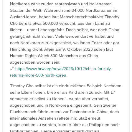
Nordkorea zählt zu den repressivsten und isoliertesten
Staaten der Welt. Während rund 34.000 Nordkoreaner im
Ausland leben, haben laut Menschenrechtsaktivist Timothy
Cho bereits etwa 500.000 versucht, aus dem Land zu
fliehen – unter Lebensgefahr. Doch selbst, wer nach China
gelangt, ist nicht sicher: Viele werden dort verhaftet und
nach Nordkorea zurückgeschickt, wo ihnen Folter oder gar
Hinrichtung droht. Allein am 9. Oktober 2023 sollen laut
Human Rights Watch 500 Menschen aus China
abgeschoben worden sein:
🔗
https://www.hrw.org/news/2023/10/12/china-forcibly-
returns-more-500-north-korea
Timothy Cho selbst ist ein eindrückliches Beispiel: Nachdem
seine Eltern flohen, blieb er als Kind allein zurück. Mit 17
versuchte er selbst zu fliehen – wurde aber verhaftet,
abgeschoben und in Nordkorea eingesperrt. Sein zweiter
Fluchtversuch führte erneut zur Festnahme in China, doch
internationales Aufsehen rettete ihn: Statt erneut
abgeschoben zu werden, kam er über die Philippinen nach
Großbritannien. Heute engagiert er sich dort als