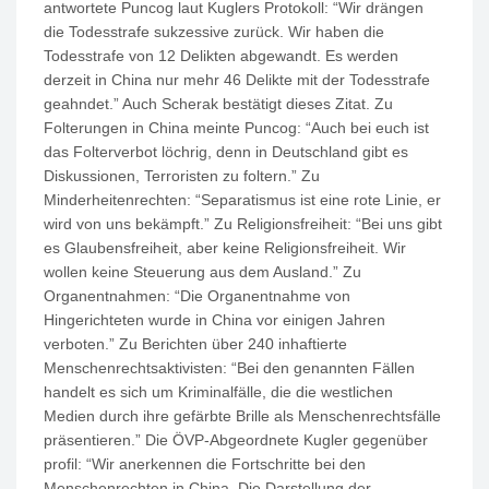
antwortete Puncog laut Kuglers Protokoll: “Wir drängen
die Todesstrafe sukzessive zurück. Wir haben die
Todesstrafe von 12 Delikten abgewandt. Es werden
derzeit in China nur mehr 46 Delikte mit der Todesstrafe
geahndet.” Auch Scherak bestätigt dieses Zitat. Zu
Folterungen in China meinte Puncog: “Auch bei euch ist
das Folterverbot löchrig, denn in Deutschland gibt es
Diskussionen, Terroristen zu foltern.” Zu
Minderheitenrechten: “Separatismus ist eine rote Linie, er
wird von uns bekämpft.” Zu Religionsfreiheit: “Bei uns gibt
es Glaubensfreiheit, aber keine Religionsfreiheit. Wir
wollen keine Steuerung aus dem Ausland.” Zu
Organentnahmen: “Die Organentnahme von
Hingerichteten wurde in China vor einigen Jahren
verboten.” Zu Berichten über 240 inhaftierte
Menschenrechtsaktivisten: “Bei den genannten Fällen
handelt es sich um Kriminalfälle, die die westlichen
Medien durch ihre gefärbte Brille als Menschenrechtsfälle
präsentieren.” Die ÖVP-Abgeordnete Kugler gegenüber
profil: “Wir anerkennen die Fortschritte bei den
Menschenrechten in China. Die Darstellung der