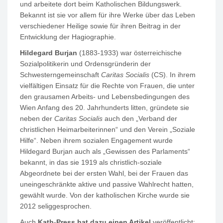
und arbeitete dort beim Katholischen Bildungswerk.
Bekannt ist sie vor allem für ihre Werke über das Leben
verschiedener Heilige sowie für ihren Beitrag in der
Entwicklung der Hagiographie.
Hildegard Burjan
(1883-1933) war österreichische
Sozialpolitikerin und Ordensgründerin der
Schwesterngemeinschaft
Caritas Socialis
(CS). In ihrem
vielfältigen Einsatz für die Rechte von Frauen, die unter
den grausamen Arbeits- und Lebensbedingungen des
Wien Anfang des 20. Jahrhunderts litten, gründete sie
neben der
Caritas Socialis
auch den „Verband der
christlichen Heimarbeiterinnen“ und den Verein „Soziale
Hilfe“. Neben ihrem sozialen Engagement wurde
Hildegard Burjan auch als „Gewissen des Parlaments“
bekannt, in das sie 1919 als christlich-soziale
Abgeordnete bei der ersten Wahl, bei der Frauen das
uneingeschränkte aktive und passive Wahlrecht hatten,
gewählt wurde. Von der katholischen Kirche wurde sie
2012 seliggesprochen.
Auch
Kath-Press hat dazu einen Artikel
veröffentlicht: