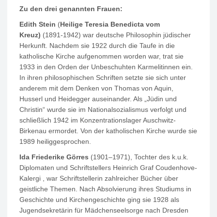
Zu den drei genannten Frauen:
Edith Stein
(
Heilige Teresia Benedicta vom
Kreuz)
(1891-1942) war deutsche Philosophin jüdischer
Herkunft. Nachdem sie 1922 durch die Taufe in die
katholische Kirche aufgenommen worden war, trat sie
1933 in den Orden der Unbeschuhten Karmelitinnen ein.
In ihren philosophischen Schriften setzte sie sich unter
anderem mit dem Denken von Thomas von Aquin,
Husserl und Heidegger auseinander. Als „Jüdin und
Christin“ wurde sie im Nationalsozialismus verfolgt und
schließlich 1942 im Konzentrationslager Auschwitz-
Birkenau ermordet. Von der katholischen Kirche wurde sie
1989 heiliggesprochen.
Ida Friederike Görres
(1901–1971), Tochter des k.u.k.
Diplomaten und Schriftstellers Heinrich Graf Coudenhove-
Kalergi , war Schriftstellerin zahlreicher Bücher über
geistliche Themen. Nach Absolvierung ihres Studiums in
Geschichte und Kirchengeschichte ging sie 1928 als
Jugendsekretärin für Mädchenseelsorge nach Dresden