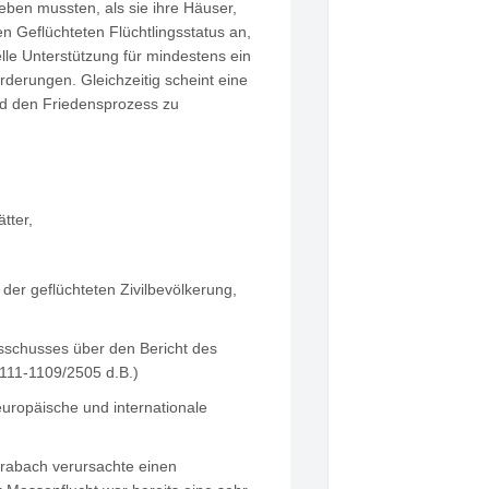
eben mussten, als sie ihre Häuser,
n Geflüchteten Flüchtlingsstatus an,
lle Unterstützung für mindestens ein
rderungen. Gleichzeitig scheint eine
d den Friedensprozess zu
tter,
er geflüchteten Zivilbevölkerung,
usschusses über den Bericht des
111-1109/2505 d.B.)
uropäische und internationale
arabach verursachte einen