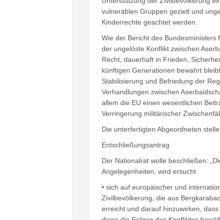
Unterstützung der Zivilbevölkerung ei
vulnerablen Gruppen gezielt und ung
Kinderrechte geachtet werden.
Wie der Bericht des Bundesministers f
der ungelöste Konflikt zwischen Ase
Recht, dauerhaft in Frieden, Sicherhe
künftigen Generationen bewahrt bleibt
Stabilisierung und Befriedung der R
Verhandlungen zwischen Aserbaidscha
allem die EU einen wesentlichen Beitra
Verringerung militärischer Zwischenfäl
Die unterfertigten Abgeordneten stell
Entschließungsantrag
Der Nationalrat wolle beschließen: „D
Angelegenheiten, wird ersucht
• sich auf europäischer und internatio
Zivilbevölkerung, die aus Bergkarabac
erreicht und darauf hinzuwirken, dass
diese die Folgen des Konfliktes bewäl