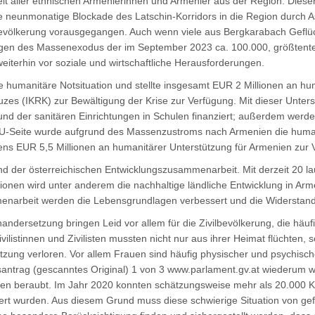
 aller ethnischen Armenierinnen und Armenier aus der Region. Dieser
e neunmonatige Blockade des Latschin-Korridors in die Region durch 
ilbevölkerung vorausgegangen. Auch wenn viele aus Bergkarabach Geflü
Folgen des Massenexodus der im September 2023 ca. 100.000, größtent
terhin vor soziale und wirtschaftliche Herausforderungen.
 humanitäre Notsituation und stellte insgesamt EUR 2 Millionen an huma
uzes (IKRK) zur Bewältigung der Krise zur Verfügung. Mit dieser Unte
und der sanitären Einrichtungen in Schulen finanziert; außerdem werde
n EU-Seite wurde aufgrund des Massenzustroms nach Armenien die human
ens EUR 5,5 Millionen an humanitärer Unterstützung für Armenien zur V
nd der österreichischen Entwicklungszusammenarbeit. Mit derzeit 20 l
nen wird unter anderem die nachhaltige ländliche Entwicklung in Armen
enarbeit werden die Lebensgrundlagen verbessert und die Widerstands
nandersetzung bringen Leid vor allem für die Zivilbevölkerung, die hä
ivilistinnen und Zivilisten mussten nicht nur aus ihrer Heimat flüchte
zung verloren. Vor allem Frauen sind häufig physischer und psychisch
antrag (gescanntes Original) 1 von 3 www.parlament.gv.at wiederum w
iten beraubt. Im Jahr 2020 konnten schätzungsweise mehr als 20.000 
rt wurden. Aus diesem Grund muss diese schwierige Situation von gef