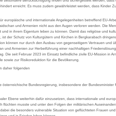
ne besondere Berücksichtigung finden und sichergestellt werden, dass d
ehindert erreicht. Es muss zudem gewährleistet werden, dass Kinder 
ür europäische und internationale Angelegenheiten betreffend EU-Arbei
rbaidschan und Armenien nicht aus den Augen verloren werden. Die Me
it und in ihrem Eigentum leben zu können. Damit das religiöse und kultu
, ist der Schutz von Kulturgütern und Kirchen in Bergkarabach dringend
egion können nur durch den Ausbau von gegenseitigem Vertrauen und 
n und Armenien zur Herbeiführung einer nachhaltigen Friedenslösung 
g. Die seit Februar 2023 im Einsatz befindliche zivile EU-Mission in Ar
le sowie zur Risikoreduktion für die Bevölkerung.
en daher folgenden
ie österreichische Bundesregierung, insbesondere der Bundesminister f
naler Ebene weiterhin dafür einzusetzen, dass internationale und europ
h flüchten musste und unter den Folgen der militärischen Auseinanderse
 dabei die besonders vulnerable Situation von geflüchteten Frauen und 
tigen und in Frieden leben können.