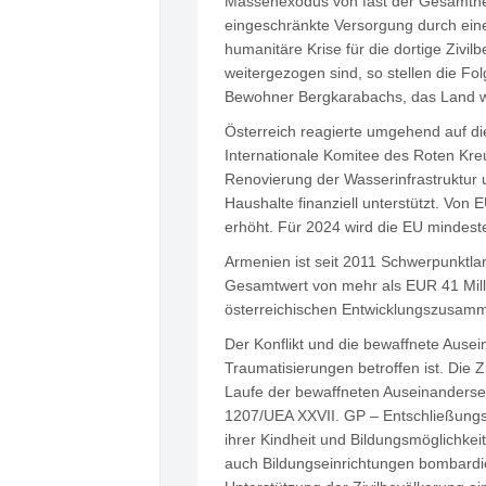
Massenexodus von fast der Gesamtheit
eingeschränkte Versorgung durch ein
humanitäre Krise für die dortige Ziv
weitergezogen sind, so stellen die 
Bewohner Bergkarabachs, das Land wei
Österreich reagierte umgehend auf die
Internationale Komitee des Roten Kre
Renovierung der Wasserinfrastruktur 
Haushalte finanziell unterstützt. Vo
erhöht. Für 2024 wird die EU mindest
Armenien ist seit 2011 Schwerpunktla
Gesamtwert von mehr als EUR 41 Millio
österreichischen Entwicklungszusamm
Der Konflikt und die bewaffnete Ausei
Traumatisierungen betroffen ist. Die Z
Laufe der bewaffneten Auseinanderset
1207/UEA XXVII. GP – Entschließungs
ihrer Kindheit und Bildungsmöglichke
auch Bildungseinrichtungen bombardie