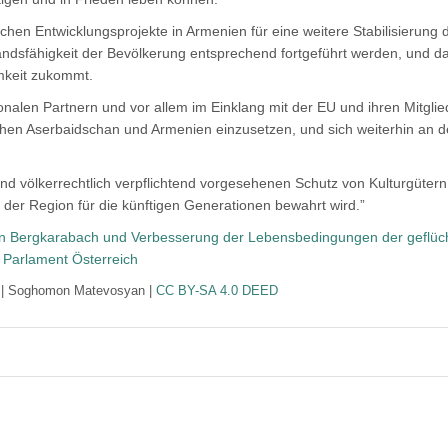
ischen Entwicklungsprojekte in Armenien für eine weitere Stabilisierung
sfähigkeit der Bevölkerung entsprechend fortgeführt werden, und dab
mkeit zukommt.
ionalen Partnern und vor allem im Einklang mit der EU und ihren Mitglie
hen Aserbaidschan und Armenien einzusetzen, und sich weiterhin an de
und völkerrechtlich verpflichtend vorgesehenen Schutz von Kulturgüter
e der Region für die künftigen Generationen bewahrt wird.”
n Bergkarabach und Verbesserung der Lebensbedingungen der geflücht
 Parlament Österreich
a
| Soghomon Matevosyan |
CC BY-SA 4.0 DEED