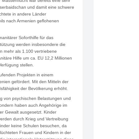
 Massenflucht war bereits eine sehr
Aserbaidschan und damit eine schwere
chtete in andere Länder
eils nach Armenien geflohenen
nitärer Soforthilfe für das
rstützung werden insbesondere die
n mehr als 1.100 vertriebene
itäre Hilfe um ca. EU 12,2 Millionen
erfügung stellen.
aufenden Projekten in einem
ien gefördert. Mit den Mitteln der
fähigkeit der Bevölkerung erhöht.
ufig von psychischen Belastungen und
n, sondern haben auch Angehörige im
er Gewalt ausgesetzt. Kinder
erden durch Krieg und Vertreibung
Kinder keine Schulen besuchen, da
lüchteten Frauen und Kindern in der