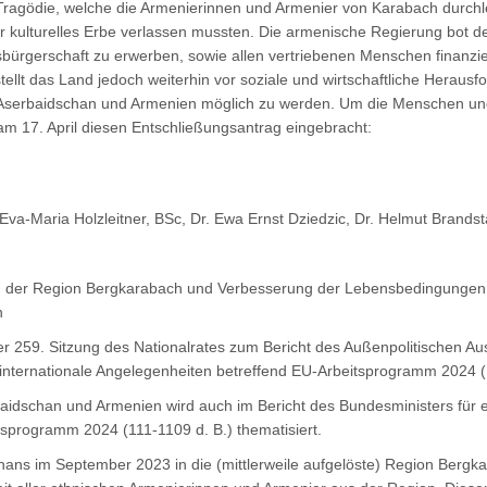
e Tragödie, welche die Armenierinnen und Armenier von Karabach durchl
r kulturelles Erbe verlassen mussten. Die armenische Regierung bot de
sbürgerschaft zu erwerben, sowie allen vertriebenen Menschen finanzie
llt das Land jedoch weiterhin vor soziale und wirtschaftliche Herausfo
 Aserbaidschan und Armenien möglich zu werden. Um die Menschen un
am 17. April diesen Entschließungsantrag eingebracht:
va-Maria Holzleitner, BSc, Dr. Ewa Ernst Dziedzic, Dr. Helmut Brandstä
n der Region Bergkarabach und Verbesserung der Lebensbedingungen d
n
er 259. Sitzung des Nationalrates zum Bericht des Außenpolitischen A
internationale Angelegenheiten betreffend EU-Arbeitsprogramm 2024 (
baidschan und Armenien wird auch im Bericht des Bundesministers für e
sprogramm 2024 (111-1109 d. B.) thematisiert.
hans im September 2023 in die (mittlerweile aufgelöste) Region Bergk