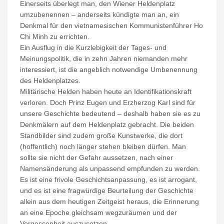
Einerseits überlegt man, den Wiener Heldenplatz
umzubenennen – anderseits kündigte man an, ein
Denkmal für den vietnamesischen Kommunistenführer Ho
Chi Minh zu errichten.
Ein Ausflug in die Kurzlebigkeit der Tages- und
Meinungspolitik, die in zehn Jahren niemanden mehr
interessiert, ist die angeblich notwendige Umbenennung
des Heldenplatzes.
Militärische Helden haben heute an Identifikationskraft
verloren. Doch Prinz Eugen und Erzherzog Karl sind für
unsere Geschichte bedeutend – deshalb haben sie es zu
Denkmälern auf dem Heldenplatz gebracht. Die beiden
Standbilder sind zudem große Kunstwerke, die dort
(hoffentlich) noch länger stehen bleiben dürfen. Man
sollte sie nicht der Gefahr aussetzen, nach einer
Namensänderung als unpassend empfunden zu werden.
Es ist eine frivole Geschichtsanpassung, es ist arrogant,
und es ist eine fragwürdige Beurteilung der Geschichte
allein aus dem heutigen Zeitgeist heraus, die Erinnerung
an eine Epoche gleichsam wegzuräumen und der
Vergessenheit auszusetzen.