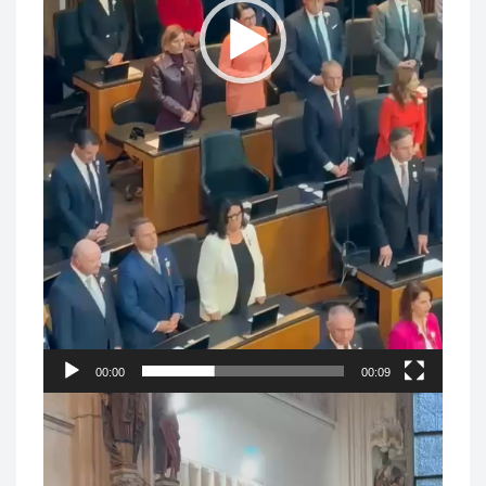
00:00
00:09
Video-
Player