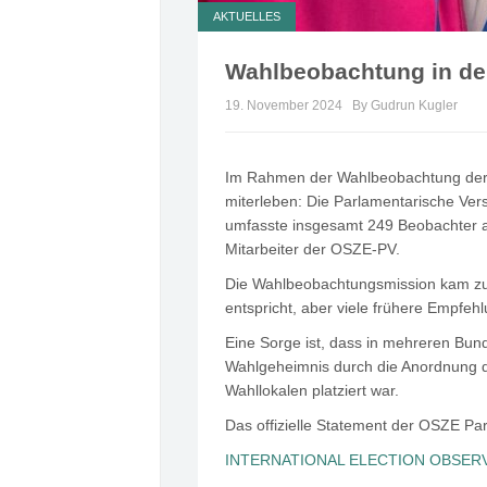
AKTUELLES
Wahlbeobachtung in d
19. November 2024
By Gudrun Kugler
Im Rahmen der Wahlbeobachtung der 
miterleben: Die Parlamentarische Ve
umfasste insgesamt 249 Beobachter a
Mitarbeiter der OSZE-PV.
Die Wahlbeobachtungsmission kam zum
entspricht, aber viele frühere Empfe
Eine Sorge ist, dass in mehreren Bun
Wahlgeheimnis durch die Anordnung d
Wahllokalen platziert war.
Das offizielle Statement der OSZE Pa
INTERNATIONAL ELECTION OBSERV