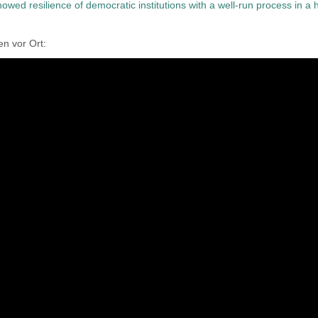
owed resilience of democratic institutions with a well-run process in a
n vor Ort: