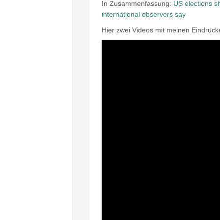
In Zusammenfassung:
US elections sh
international observers say
Hier zwei Videos mit meinen Eindrücke