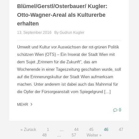
Blümel/Gerstl/Osterbauer/ Kugler:
Otto-Wagner-Areal als Kulturerbe
erhalten
13. September 2016
By Gudrun Kugler
Umwelt und Kultur vor Auswüchsen der rot-grünen Politik
schützen Wien (OTS) – Ein Inserat der Stadt Wien mit
dem Sujet „Erinnern für die Zukunft“, das am
Wochenende in einer Tageszeitung geschalten wurde, soll
auf die Erinnerungskultur der Stadt Wien aufmerksam
machen. Unter anderem ist dabei auch das Mahnmal für
die Opfer der Fürsorgeanstalt vom Spiegelgrund […]
MEHR
0
« Zurück
1
…
44
45
46
47
48
…
57
Weiter »