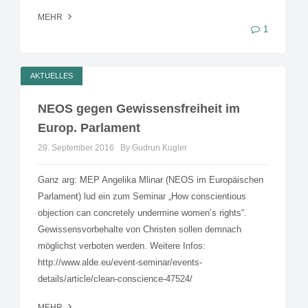
MEHR
1
AKTUELLES
NEOS gegen Gewissensfreiheit im
Europ. Parlament
29. September 2016
By Gudrun Kugler
Ganz arg: MEP Angelika Mlinar (NEOS im Europäischen
Parlament) lud ein zum Seminar „How conscientious
objection can concretely undermine women’s rights“.
Gewissensvorbehalte von Christen sollen demnach
möglichst verboten werden. Weitere Infos:
http://www.alde.eu/event-seminar/events-
details/article/clean-conscience-47524/
MEHR