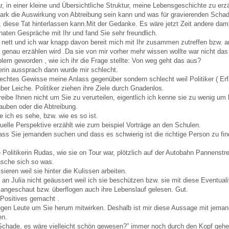
 in einer kleine und Übersichtliche Struktur, meine Lebensgeschichte zu erz
rk die Auswirkung von Abtreibung sein kann und was für gravierenden Schade
, diese Tat hinterlassen kann.Mit der Gedanke. Es wäre jetzt Zeit andere dam
naten Gespräche mit Ihr und fand Sie sehr freundlich.
nett und ich war knapp davon bereit mich mit Ihr zusammen zutreffen bzw. a
genau erzählen wird .Da sie von mir vorher mehr wissen wollte war nicht das
lem geworden , wie ich ihr die Frage stellte: Von weg geht das aus?
kerin aussprach dann wurde mir schlecht.
lechtes Gewisse meine Anlass gegenüber sondern schlecht weil Politiker ( 
er Leiche. Politiker ziehen ihre Ziele durch Gnadenlos.
eibe Ihnen nicht um Sie zu verurteilen, eigentlich ich kenne sie zu wenig um h
lauben oder die Abtreibung.
e ich es sehe, bzw. wie es so ist.
uelle Perspektive erzählt wie zum beispiel Vorträge an den Schulen.
 dass Sie jemanden suchen und dass es schwierig ist die richtige Person zu fin
Politikerin Rudas, wie sie on Tour war, plötzlich auf der Autobahn Pannenstre
che sich so was.
ieren weil sie hinter die Kulissen arbeiten.
n Julia nicht geäussert weil ich sie beschützen bzw. sie mit diese Eventualit
angeschaut bzw. überflogen auch ihre Lebenslauf gelesen. Gut.
 Positives gemacht .
gen Leute um Sie herum mitwirken. Deshalb ist mir diese Aussage mit jeman
en.
Schade, es wäre vielleicht schön gewesen?” immer noch durch den Kopf geh