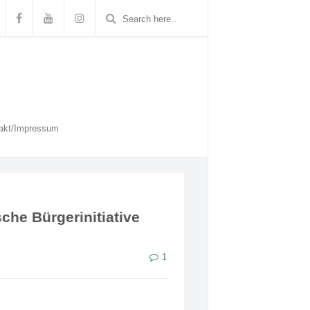
akt/Impressum
he Bürgerinitiative
1