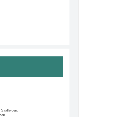
n Saalfelden.
men.