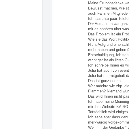
Meine Grundgedanke war,
Bewusst machen, wie sta
auch Familien Mitglieder
Ich tauschte paar Telefo
Der Austausch war ganz 
mir es anhören über was 
Das Problem ist ein Prob
Wie sie das Wort Politi
Nicht Aufgrund eine sch
mehr haben und gehen üb
Entschuldigung, Ich schr
wichtiger ist als Ihren G
Ich schreibe Ihnen es wi
Julia hat auch von event
Julia hat mir mitgeteilt
Das ist ganz normal.
Wer möchte wie zbp. die 
Flammen? Niemand wüns
Das wird Ihnen nicht pass
Ich habe meine Meinung a
mir ihre Website KAIRO 
Tatsächlich wird einiges
Ich sehe aber dass genü
merkwürdig vorgekomm
Weil mir der Gedanke ” 