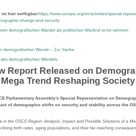
 ist hier verfügbar:
https://www.oscepa.org/en/activities/special-repr
emographic-change-and-security
beim demografischen Wandel als politischen Weckruf ernst nehmen
 zur demografischen Wende – Zur Sache
 des demografischen Wandels
 Report Released on Demogra
Mega Trend Reshaping Society
CE Parliamentary Assembly’s Special Representative on Demogra
act of demographic shifts on security and stability across the O
in the OSCE Region: Analysis, Impact and Possible Solutions of a M
lining birth rates, aging populations, and their far-reaching conseque