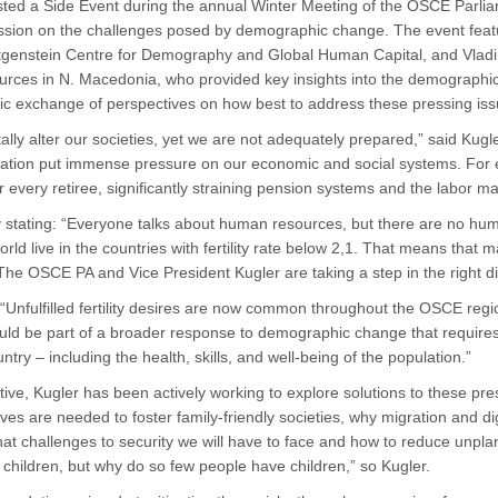
osted a Side Event during the annual Winter Meeting of the OSCE Parli
ssion on the challenges posed by demographic change. The event featu
ttgenstein Centre for Demography and Global Human Capital, and Vladim
es in N. Macedonia, who provided key insights into the demographic 
mic exchange of perspectives on how best to address these pressing iss
lly alter our societies, yet we are not adequately prepared,” said Kugle
ulation put immense pressure on our economic and social systems. For ex
 every retiree, significantly straining pension systems and the labor ma
 stating: “Everyone talks about human resources, but there are no h
orld live in the countries with fertility rate below 2,1. That means that
The OSCE PA and Vice President Kugler are taking a step in the right di
Unfulfilled fertility desires are now common throughout the OSCE regio
ould be part of a broader response to demographic change that requires 
ntry – including the health, skills, and well-being of the population.”
ve, Kugler has been actively working to explore solutions to these pre
ives are needed to foster family-friendly societies, why migration and digi
t challenges to security we will have to face and how to reduce unpla
 children, but why do so few people have children,” so Kugler.