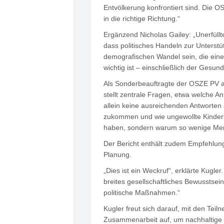
Entvölkerung konfrontiert sind. Die 
in die richtige Richtung.“
Ergänzend Nicholas Gailey: „Unerfüllt
dass politisches Handeln zur Unterstü
demografischen Wandel sein, die eine 
wichtig ist – einschließlich der Gesu
Als Sonderbeauftragte der OSZE PV ar
stellt zentrale Fragen, etwa welche A
allein keine ausreichenden Antworten
zukommen und wie ungewollte Kinderlo
haben, sondern warum so wenige Men
Der Bericht enthält zudem Empfehlung
Planung.
„Dies ist ein Weckruf“, erklärte Kugler
breites gesellschaftliches Bewusstsei
politische Maßnahmen.“
Kugler freut sich darauf, mit den Teil
Zusammenarbeit auf, um nachhaltige de