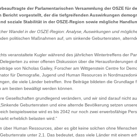
erbeauftragte der Parlamentarischen Versammlung der OSZE für 
en Bericht vorgestellt, der die tiefgreifenden Auswirkungen demog
 und soziale Stabilität in der OSZE-Region sowie mögliche Handlu
cher Wandel in der OSZE-Region: Analyse, Auswirkungen und mögliche
enden politischen Maßnahmen auf, um sinkende Geburtenraten, altern
chts veranstaltete Kugler während des jährlichen Wintertreffens der 
 Delegierten zu einer offenen Diskussion über die Herausforderungen 
eiträge von Nicholas Gailey, Forscher am Wittgenstein Centre for De
inator für Demografie, Jugend und Human Resources in Nordmazedonien
ngen, die viele Länder betreffen. Ihre Beiträge bildeten die Grundlag
n am besten bewältigt werden können.
 Gesellschaften grundlegend verändern, und wir sind darauf nicht ausr
 „Sinkende Geburtenraten und eine alternde Bevölkerung setzen unsere 
eich beispielsweise wird es bis 2042 nur noch zwei erwerbsfähige Pe
rkt erheblich belasten wird.“
en über Human Ressources, aber es gibt keine solchen ohne Menschen. 
 Geburtenrate unter 2,1. Das bedeutet, dass viele Länder mit einem 