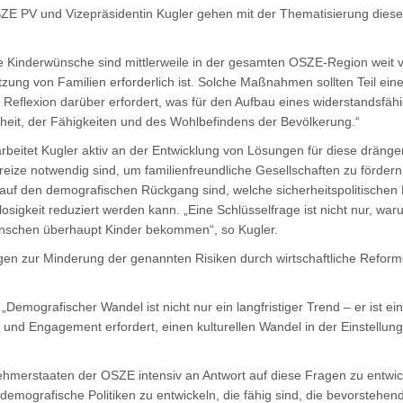
OSZE PV und Vizepräsidentin Kugler gehen mit der Thematisierung diese
e Kinderwünsche sind mittlerweile in der gesamten OSZE-Region weit ve
tzung von Familien erforderlich ist. Solche Maßnahmen sollten Teil ei
Reflexion darüber erfordert, was für den Aufbau eines widerstandsfähi
ndheit, der Fähigkeiten und des Wohlbefindens der Bevölkerung.“
beitet Kugler aktiv an der Entwicklung von Lösungen für diese dränge
nreize notwendig sind, um familienfreundliche Gesellschaften zu fördern
 auf den demografischen Rückgang sind, welche sicherheitspolitische
sigkeit reduziert werden kann. „Eine Schlüsselfrage ist nicht nur, w
schen überhaupt Kinder bekommen“, so Kugler.
en zur Minderung der genannten Risiken durch wirtschaftliche Reforme
. „Demografischer Wandel ist nicht nur ein langfristiger Trend – er ist ei
n und Engagement erfordert, einen kulturellen Wandel in der Einstellun
nehmerstaaten der OSZE intensiv an Antwort auf diese Fragen zu entwicke
mografische Politiken zu entwickeln, die fähig sind, die bevorstehend