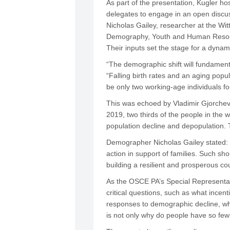
As part of the presentation, Kugler h
delegates to engage in an open discu
Nicholas Gailey, researcher at the Wi
Demography, Youth and Human Resourc
Their inputs set the stage for a dyna
“The demographic shift will fundamenta
“Falling birth rates and an aging pop
be only two working-age individuals for
This was echoed by Vladimir Gjorchev
2019, two thirds of the people in the w
population decline and depopulation. 
Demographer Nicholas Gailey stated: “
action in support of families. Such sh
building a resilient and prosperous cou
As the OSCE PA’s Special Representati
critical questions, such as what incent
responses to demographic decline, wha
is not only why do people have so few