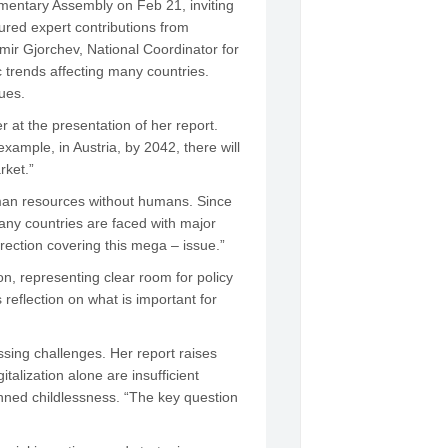
amentary Assembly on Feb 21, inviting
red expert contributions from
ir Gjorchev, National Coordinator for
trends affecting many countries.
ues.
r at the presentation of her report.
ample, in Austria, by 2042, there will
rket.”
uman resources without humans. Since
 many countries are faced with major
rection covering this mega – issue.”
n, representing clear room for policy
reflection on what is important for
ssing challenges. Her report raises
talization alone are insufficient
nned childlessness. “The key question