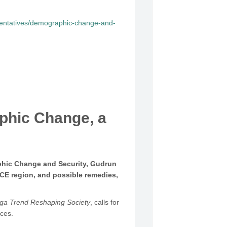
esentatives/demographic-change-and-
phic Change, a
phic Change and Security, Gudrun
SCE region, and possible remedies,
ega Trend Reshaping Society
, calls for
nces.