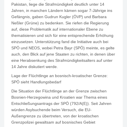
Pakistan, liege die Strafmündigkeit deutlich unter 14
Jahren, in manchen Ländern kämen sogar 7-Jährige ins
Gefängnis, gaben Gudrun Kugler (ÖVP) und Barbara
Neßler (Grüne) zu bedenken. Sie riefen die Regierung
auf, diese Problematik auf internationaler Ebene zu
thematisieren und sich für eine entsprechende Erhöhung
einzusetzen. Unterstützung fand die Initiative auch bei
SPÖ und NEOS, wobei Petra Bayr (SPÖ) meinte, es gelte
auch, den Blick auf jene Staaten zu richten, in denen über
eine Herabsenkung des Strafmündigkeitsalters auf unter
14 Jahre diskutiert werde.
Lage der Flüchtlinge an bosnisch-kroatischer Grenze:
SPÖ sieht Handlungsbedarf
Die Situation der Flüchtlinge an der Grenze zwischen
Bosnien-Herzegowina und Kroatien war Thema eines
Entschließungsantrags der SPÖ (792/A(E)). Seit Jahren
würden Asylsuchende beim Versuch, die EU-
Außengrenze zu übertreten, von der kroatischen
Grenzpolizei gewaltsam auf bosnisches Gebiet