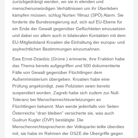
zurückgedrängt werden, wo sie in elenden und
menschenunwürdigen Verhältnissen um ihr Überleben
kämpfen müssen, schlug Nurten Yilmaz (SPÖ) Alarm. Sie
forderte die Bundesregierung auf, sich auf EU-Ebene für
ein Ende der Gewalt gegenüber Geflüchteten einzusetzen
und dabei vor allem auch in bilateralen Kontakten mit dem
EU-Mitgliedsland Kroatien die Einhaltung der europa- und
asylrechtlichen Bestimmungen einzumahnen.
Ewa Ernst-Dziedzic (Grüne ) erinnerte, ihre Fraktion habe
das Thema bereits aufgegriffen und 500 dokumentierte
Fälle von Gewalt gegenüber Flüchtlingen dem
Außenministerium übergeben. Kroatien habe eine
Prüfung angekündigt, zwei Polizisten seien bereits
suspendiert worden. Zagreb habe sich zudem zur Null-
Toleranz bei Menschenrechtsverletzungen an
Flüchtlingen bekannt. Man werde jedenfalls von Seiten
Österreichs “dran bleiben” versicherte sie, was auch
Gudrun Kugler (ÖVP) bestätigte. Die
Menschenrechtssprecherin der Volkspartei teilte überdies
mit, sie habe im Rahmen der OSZE die Übergriffe gegen