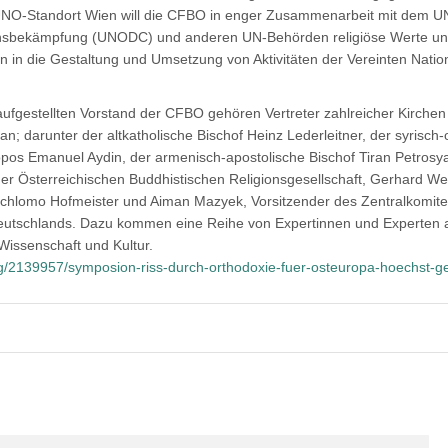
NO-Standort Wien will die CFBO in enger Zusammenarbeit mit dem UN
nsbekämpfung (UNODC) und anderen UN-Behörden religiöse Werte u
n in die Gestaltung und Umsetzung von Aktivitäten der Vereinten Nati
aufgestellten Vorstand der CFBO gehören Vertreter zahlreicher Kirchen
an; darunter der altkatholische Bischof Heinz Lederleitner, der syrisch
pos Emanuel Aydin, der armenisch-apostolische Bischof Tiran Petrosy
der Österreichischen Buddhistischen Religionsgesellschaft, Gerhard We
chlomo Hofmeister und Aiman Mazyek, Vorsitzender des Zentralkomite
utschlands. Dazu kommen eine Reihe von Expertinnen und Experten 
Wissenschaft und Kultur.
g/2139957/symposion-riss-durch-orthodoxie-fuer-osteuropa-hoechst-ge