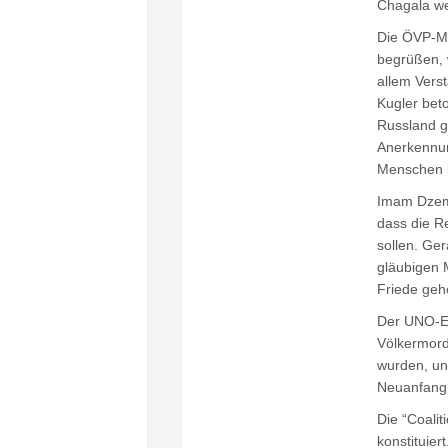
Chagala wen
Die ÖVP-Me
begrüßen, 
allem Vers
Kugler beto
Russland g
Anerkennun
Menschen i
Imam Dzema
dass die R
sollen. Ger
gläubigen 
Friede geh
Der UNO-Ex
Völkermord
wurden, un
Neuanfang
Die “Coalit
konstituier