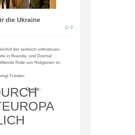
r die Ukraine
0
 Bischof der serbisch-orthodoxen
Tutsi in Ruanda, und Dzemal
tiftende Rolle von Religionen im
ringt Frieden.
DURCH
Quelle:
TEUROPA
LICH