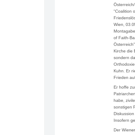
Österreich
“Coalition 
Friedenslö
Wien, 03.0
Montagaben
of Faith-B
Österreich
Kirche die
sondern da
Orthodoxie
Kuhn. Er r
Frieden auf
Er hoffe z
Patriarchen
habe, zivi
sonstigen 
Diskussion
Insofern ge
Der Wiener 