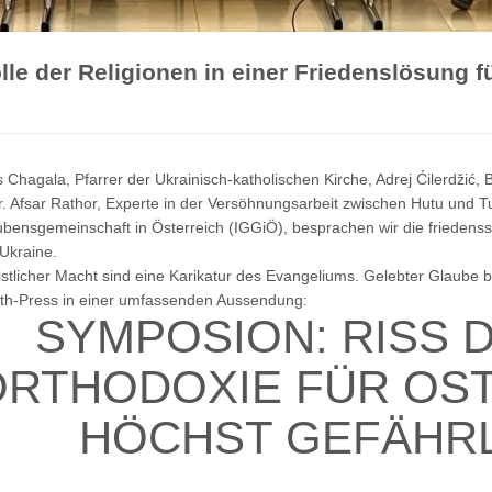
e der Religionen in einer Friedenslösung fü
 Chagala, Pfarrer der Ukrainisch-katholischen Kirche, Adrej Ćilerdžić,
Dr. Afsar Rathor, Experte in der Versöhnungsarbeit zwischen Hutu und 
ubensgemeinschaft in Österreich (IGGiÖ), besprachen wir die friedenss
Ukraine.
tlicher Macht sind eine Karikatur des Evangeliums. Gelebter Glaube b
ath-Press in einer umfassenden Aussendung:
SYMPOSION: RISS 
ORTHODOXIE FÜR OS
HÖCHST GEFÄHR