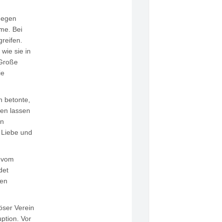
gegen
me. Bei
reifen.
wie sie in
 Große
ie
h betonte,
ben lassen
en
 Liebe und
n vom
det
nen
öser Verein
uption. Vor