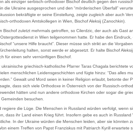
nn als einziger serbisch-orthodoxer Bischof deutlich gegen den russisc
in die Ukraine ausgesprochen und den “mörderischen Überfall” verurteil
ussion bekräftigte er seine Einstellung, zeigte zugleich aber auch Ver
isch-orthodoxen Amtskollegen in Wien, Bischof Aleksij (Zanochkin).
 Bischof zuletzt mehrmals getroffen, so Cilerdzic, der auch als Gast 
 Ostergottesdienst in Wien teilgenommen hatte. Er habe den Eindruck,
ischof “unsere Hilfe braucht”. Dieser müsse sich strikt an die Vorgaben
rchenleitung halten, sonst werde er abgesetzt. Er halte Bischof Aleksi
ch für einen sehr vernünftigen Bischof.
 ukrainische griechisch-katholische Pfarrer Taras Chagala berichtete v
vielen menschlichen Leidensgeschichten und fügte hinzu: “Das alles mu
den.” Gewalt und Mord seien in keiner Religion erlaubt, betonte der P
 sagte, dass sich viele Orthodoxe in Österreich von der Russisch-ortho
ewendet hätten und nun andere orthodoxe Kirchen oder sogar die grie
e Gemeinden besuchen.
d regiere die Lüge. Die Menschen in Russland würden verfolgt, wenn s
n, dass ihr Land einen Krieg führt. Insofern gebe es auch in Russland 
stliche. In der Ukraine würden die Menschen leiden, aber sie könnten 
 Von einem Treffen von Papst Franziskus mit Patriarch Kyrill erwartete s