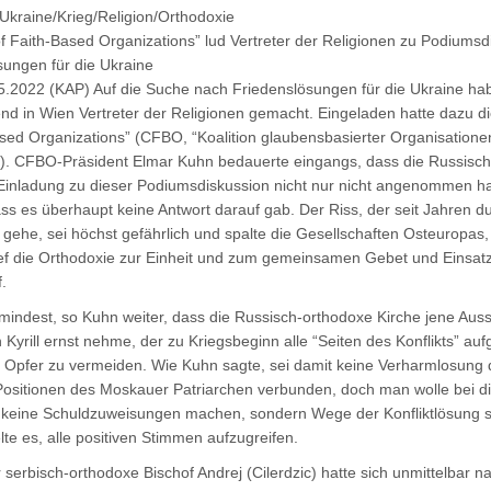
/Ukraine/Krieg/Religion/Orthodoxie
of Faith-Based Organizations” lud Vertreter der Religionen zu Podiums
sungen für die Ukraine
5.2022 (KAP) Auf die Suche nach Friedenslösungen für die Ukraine ha
d in Wien Vertreter der Religionen gemacht. Eingeladen hatte dazu die
ased Organizations” (CFBO, “Koalition glaubensbasierter Organisatione
”). CFBO-Präsident Elmar Kuhn bedauerte eingangs, dass die Russisc
 Einladung zu dieser Podiumsdiskussion nicht nur nicht angenommen ha
ss es überhaupt keine Antwort darauf gab. Der Riss, der seit Jahren du
 gehe, sei höchst gefährlich und spalte die Gesellschaften Osteuropas,
ief die Orthodoxie zur Einheit und zum gemeinsamen Gebet und Einsatz
.
umindest, so Kuhn weiter, dass die Russisch-orthodoxe Kirche jene Aus
 Kyrill ernst nehme, der zu Kriegsbeginn alle “Seiten des Konflikts” auf
le Opfer zu vermeiden. Wie Kuhn sagte, sei damit keine Verharmlosung 
Positionen des Moskauer Patriarchen verbunden, doch man wolle bei d
 keine Schuldzuweisungen machen, sondern Wege der Konfliktlösung 
lte es, alle positiven Stimmen aufzugreifen.
serbisch-orthodoxe Bischof Andrej (Cilerdzic) hatte sich unmittelbar n