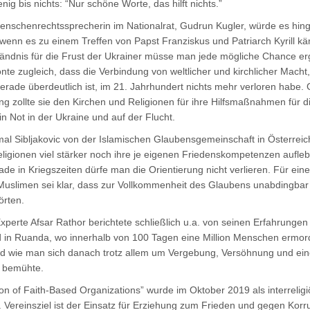
ig bis nichts: “Nur schöne Worte, das hilft nichts.”
nschenrechtssprecherin im Nationalrat, Gudrun Kugler, würde es hin
wenn es zu einem Treffen von Papst Franziskus und Patriarch Kyrill kä
tändnis für die Frust der Ukrainer müsse man jede mögliche Chance erg
nte zugleich, dass die Verbindung von weltlicher und kirchlicher Macht, 
erade überdeutlich ist, im 21. Jahrhundert nichts mehr verloren habe.
g zollte sie den Kirchen und Religionen für ihre Hilfsmaßnahmen für d
n Not in der Ukraine und auf der Flucht.
l Sibljakovic von der Islamischen Glaubensgemeinschaft in Österreic
eligionen viel stärker noch ihre je eigenen Friedenskompetenzen aufle
ade in Kriegszeiten dürfe man die Orientierung nicht verlieren. Für ein
Muslimen sei klar, dass zur Vollkommenheit des Glaubens unabdingbar
örten.
perte Afsar Rathor berichtete schließlich u.a. von seinen Erfahrunge
 in Ruanda, wo innerhalb von 100 Tagen eine Million Menschen ermor
d wie man sich danach trotz allem um Vergebung, Versöhnung und ei
 bemühte.
ion of Faith-Based Organizations” wurde im Oktober 2019 als interreligi
t. Vereinsziel ist der Einsatz für Erziehung zum Frieden und gegen Korr