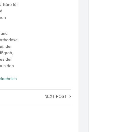
-Büro für
nd
onen
 und
-orthodoxe
an, der
ißgrab,
es der
aus den
faehrlich
NEXT POST