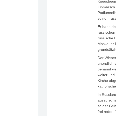
Kriegsbegi
Einmarsch 
Podiumsdisk
seinen russ
Er habe den
russischen
russische B
Moskauer Ki
grundsätzli
Der Wiener
unendlich 
benannt wer
weiter und
Kirche abg
katholisch
In Russlan
ausspreche
so der Gei
frei reden.