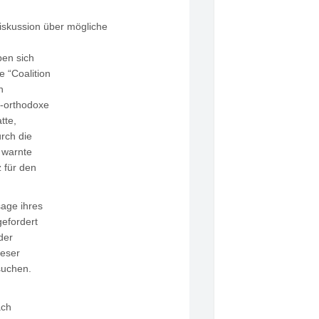
diskussion über mögliche
ben sich
 “Coalition
n
h-orthodoxe
tte,
rch die
 warnte
 für den
sage ihres
gefordert
der
ieser
suchen.
ach