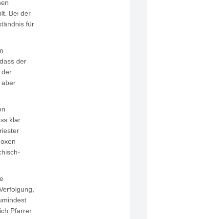
hen
t. Bei der
ständnis für
am
 dass der
 der
j aber
on
ss klar
riester
doxen
chisch-
ie
Verfolgung,
zumindest
ich Pfarrer