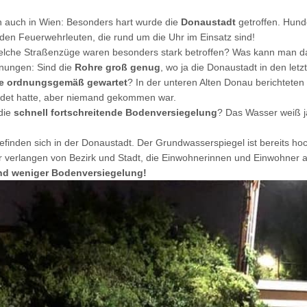
uch in Wien: Besonders hart wurde die
Donaustadt
getroffen. Hunde
den Feuerwehrleuten, die rund um die Uhr im Einsatz sind!
elche Straßenzüge waren besonders stark betroffen? Was kann man da
nungen: Sind die
Rohre groß genug
, wo ja die Donaustadt in den le
e ordnungsgemäß gewartet
? In der unteren Alten Donau berichtete
det hatte, aber niemand gekommen war.
 die
schnell fortschreitende Bodenversiegelung
? Das Wasser weiß j
efinden sich in der Donaustadt. Der Grundwasserspiegel ist bereits ho
verlangen von Bezirk und Stadt, die Einwohnerinnen und Einwohner 
nd weniger Bodenversiegelung!