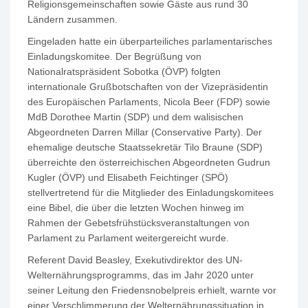
Religionsgemeinschaften sowie Gäste aus rund 30
Ländern zusammen.
Eingeladen hatte ein überparteiliches parlamentarisches
Einladungskomitee. Der Begrüßung von
Nationalratspräsident Sobotka (ÖVP) folgten
internationale Grußbotschaften von der Vizepräsidentin
des Europäischen Parlaments, Nicola Beer (FDP) sowie
MdB Dorothee Martin (SDP) und dem walisischen
Abgeordneten Darren Millar (Conservative Party). Der
ehemalige deutsche Staatssekretär Tilo Braune (SDP)
überreichte den österreichischen Abgeordneten Gudrun
Kugler (ÖVP) und Elisabeth Feichtinger (SPÖ)
stellvertretend für die Mitglieder des Einladungskomitees
eine Bibel, die über die letzten Wochen hinweg im
Rahmen der Gebetsfrühstücksveranstaltungen von
Parlament zu Parlament weitergereicht wurde.
Referent David Beasley, Exekutivdirektor des UN-
Welternährungsprogramms, das im Jahr 2020 unter
seiner Leitung den Friedensnobelpreis erhielt, warnte vor
einer Verschlimmerung der Welternährungssituation in