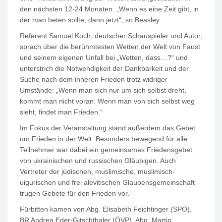
den nächsten 12-24 Monaten. „Wenn es eine Zeit gibt, in
der man beten sollte, dann jetzt“, so Beasley.
Referent Samuel Koch, deutscher Schauspieler und Autor,
sprach über die berühmtesten Wetten der Welt von Faust
und seinem eigenen Unfall bei „Wetten, dass…?“ und
unterstrich die Notwendigkeit der Dankbarkeit und der
Suche nach dem inneren Frieden trotz widriger
Umstände: „Wenn man sich nur um sich selbst dreht,
kommt man nicht voran. Wenn man von sich selbst weg
sieht, findet man Frieden.“
Im Fokus der Veranstaltung stand außerdem das Gebet
um Frieden in der Welt. Besonders bewegend für alle
Teilnehmer war dabei ein gemeinsames Friedensgebet
von ukrainischen und russischen Gläubigen. Auch
Vertreter der jüdischen, muslimische, muslimisch-
uigurischen und frei alevitischen Glaubensgemeinschaft
trugen Gebete für den Frieden vor.
Fürbitten kamen von Abg. Elisabeth Feichtinger (SPÖ),
BR Andrea Eder-Gitschthaler (ÖVP), Abg. Martin