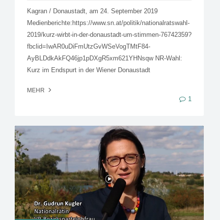
Kagran / Donaustadt, am 24. September 2019
Medienberichte:https://www.sn.at/politik/nationalratswahl-
2019/kurz-wirbt-in-der-donaustadt-um-stimmen-76742359?
fbclid=IwAR0uDiFmUtzGvWSeVogTMtF84-
AyBLDdkAkFQ46jp1pDXgR5xm621YHNsqw NR-Wahl:
Kurz im Endspurt in der Wiener Donaustadt
MEHR
1