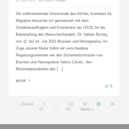
15. Juli 2021
By Gudrun Kugler
Als stellvertretende Vorsitzende des Ad-Hoc Komitees für
Migration besuchte ich gemeinsam mit dem
Sonderbeauftragten und Koordinator der OSZE für die
Bekämpfung des Menschenhandels, Dr. Valiant Richey,
von 11. bis 14. Juli 2021 Bosnien und Herzegowina. Im
Zuge unserer Reise trafen wir verschiedene
Regierungsvertreter wie den Sicherheitsminister von
Bosnien und Herzegowina Selmo Cikotic, den
Ministerpräsidenten des […]
MEHR
0
« Zurück
1
…
13
14
15
16
17
…
57
Weiter »