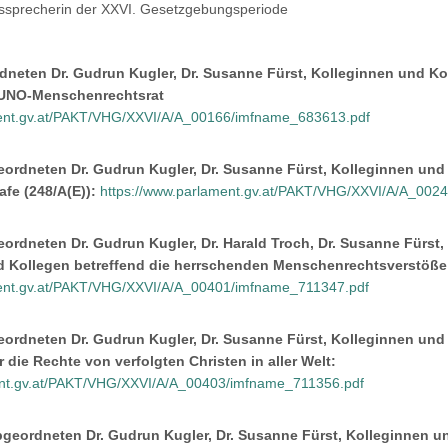
ssprecherin der XXVI. Gesetzgebungsperiode
neten Dr. Gudrun Kugler, Dr. Susanne Fürst, Kolleginnen und Ko
m UNO-Menschenrechtsrat
ment.gv.at/PAKT/VHG/XXVI/A/A_00166/imfname_683613.pdf
eordneten Dr. Gudrun Kugler, Dr. Susanne Fürst, Kolleginnen un
afe (248/A(E)):
https://www.parlament.gv.at/PAKT/VHG/XXVI/A/A_002
ordneten Dr. Gudrun Kugler, Dr. Harald Troch, Dr. Susanne Fürst, 
nd Kollegen betreffend die herrschenden Menschenrechtsverstöße
ment.gv.at/PAKT/VHG/XXVI/A/A_00401/imfname_711347.pdf
eordneten Dr. Gudrun Kugler, Dr. Susanne Fürst, Kolleginnen und 
 die Rechte von verfolgten Christen in aller Welt:
ent.gv.at/PAKT/VHG/XXVI/A/A_00403/imfname_711356.pdf
bgeordneten Dr. Gudrun Kugler, Dr. Susanne Fürst, Kolleginnen u