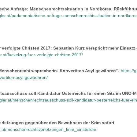
ische Anfrage: Menschenrechtssituation in Nordkorea, Rückführu
gler.at/parlamentarische-anfrage-menschenrechtssituation-in-nordkor
 verfolgte Christen 2017: Sebastian Kurz verspricht mehr Einsatz 
r.at/fackelzug-fuer-verfolgte-christen-2017/
Menschenrechts-sprecherin: Konvertiten Asyl gewähren“:
https://
ertiten-asyl-gewaehren/
sausschuss soll Kandidatur Österreichs für einen Sitz im UNO-
ugler.at/menschenrechtsausschuss-soll-kandidatur-oesterreichs-fuer-ei
rletzungen gegenüber den Bewohnern der Krim sofort
r.at/menschenrechtsverletzungen_krim_einstellen/