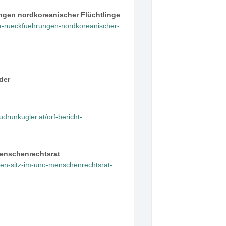
ngen nordkoreanischer Flüchtlinge
ea-rueckfuehrungen-nordkoreanischer-
der
gudrunkugler.at/orf-bericht-
Menschenrechtsrat
nen-sitz-im-uno-menschenrechtsrat-