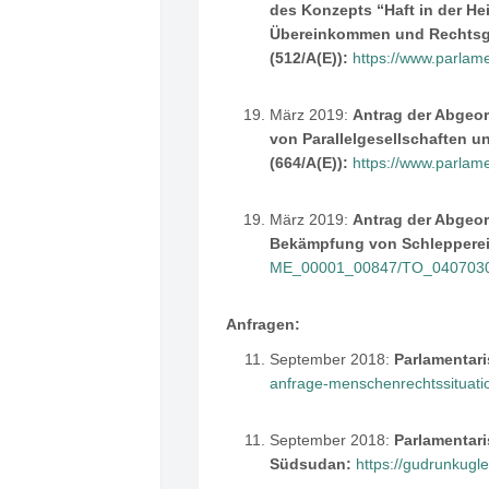
des Konzepts “Haft in der H
Übereinkommen und Rechtsgr
(512/A(E)):
https://www.parla
März 2019:
Antrag der Abgeor
von Parallelgesellschaften u
(664/A(E)):
https://www.parla
März 2019:
Antrag der Abgeor
Bekämpfung von Schlepperei
ME_00001_00847/TO_0407030
Anfragen:
September 2018:
Parlamentari
anfrage-menschenrechtssituatio
September 2018:
Parlamentari
Südsudan:
https://gudrunkugl