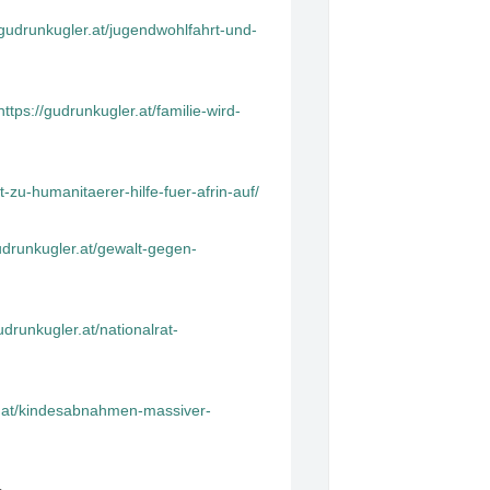
/gudrunkugler.at/jugendwohlfahrt-und-
https://gudrunkugler.at/familie-wird-
ft-zu-humanitaerer-hilfe-fuer-afrin-auf/
gudrunkugler.at/gewalt-gegen-
udrunkugler.at/nationalrat-
r.at/kindesabnahmen-massiver-