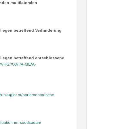
den multilateralen
llegen betreffend Verhinderung
ollegen betreffend entschlossene
KT/VHG/XXVI/A-ME/A-
drunkugler.at/parlamentarische-
ituation-im-suedsudan/