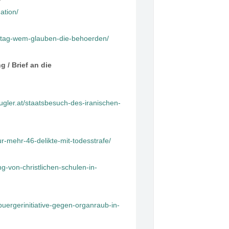
r
ation/
ngstag-wem-glauben-die-behoerden/
/ Brief an die
ugler.at/staatsbesuch-des-iranischen-
nur-mehr-46-delikte-mit-todesstrafe/
ng-von-christlichen-schulen-in-
/buergerinitiative-gegen-organraub-in-