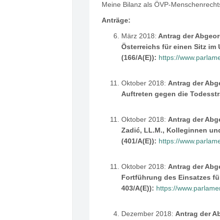
Meine Bilanz als ÖVP-Menschenrecht
Anträge:
März 2018:
Antrag der Abgeord
Österreichs für einen Sitz i
(166/A(E)):
https://www.parla
Oktober 2018:
Antrag der Abg
Auftreten gegen die Todesstr
Oktober 2018:
Antrag der Abge
Zadić, LL.M., Kolleginnen u
(401/A(E)):
https://www.parla
Oktober 2018:
Antrag der Abg
Fortführung des Einsatzes für
403/A(E)):
https://www.parlam
Dezember 2018:
Antrag der A