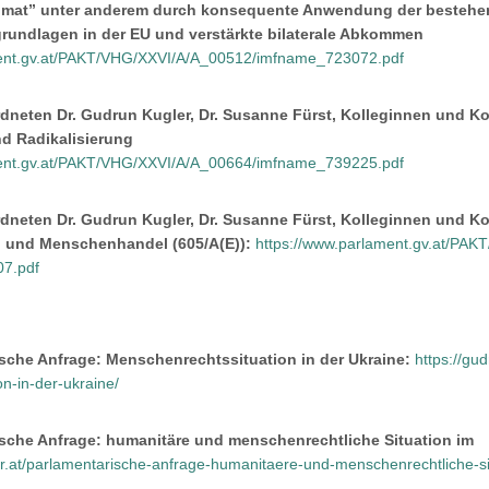
eimat” unter anderem durch konsequente Anwendung der bestehen
undlagen in der EU und verstärkte bilaterale Abkommen
ment.gv.at/PAKT/VHG/XXVI/A/A_00512/imfname_723072.pdf
dneten Dr. Gudrun Kugler, Dr. Susanne Fürst, Kolleginnen und Ko
nd Radikalisierung
ment.gv.at/PAKT/VHG/XXVI/A/A_00664/imfname_739225.pdf
dneten Dr. Gudrun Kugler, Dr. Susanne Fürst, Kolleginnen und K
 und Menschenhandel (605/A(E)):
https://www.parlament.gv.at/PA
7.pdf
sche Anfrage: Menschenrechtssituation in der Ukraine:
https://gu
n-in-der-ukraine/
sche Anfrage: humanitäre und menschenrechtliche Situation im
er.at/parlamentarische-anfrage-humanitaere-und-menschenrechtliche-s