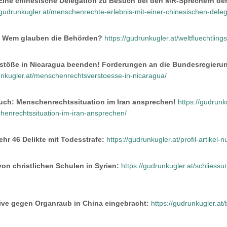
ine chinesische Delegation zu Besuch bei den MR-Sprechern de
/gudrunkugler.at/menschenrechte-erlebnis-mit-einer-chinesischen-deleg
g: Wem glauben die Behörden?
https://gudrunkugler.at/weltfluechtli
töße in Nicaragua beenden! Forderungen an die Bundesregierung 
unkugler.at/menschenrechtsverstoesse-in-nicaragua/
uch: Menschenrechtssituation im Iran ansprechen!
https://gudrunk
henrechtssituation-im-iran-ansprechen/
mehr 46 Delikte mit Todesstrafe:
https://gudrunkugler.at/profil-artikel-
on christlichen Schulen in Syrien:
https://gudrunkugler.at/schliessu
tive gegen Organraub in China eingebracht:
https://gudrunkugler.at